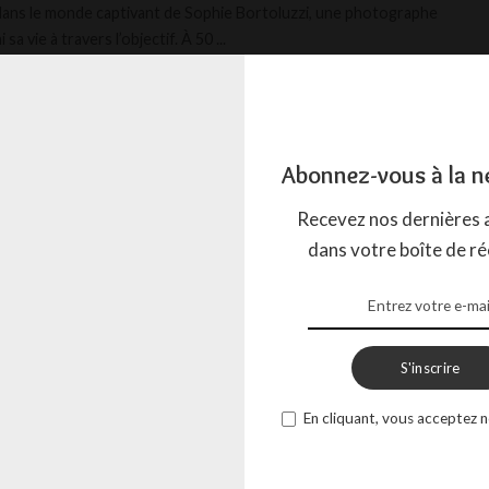
ans le monde captivant de Sophie Bortoluzzi, une photographe
i sa vie à travers l’objectif. À 50
...
LISTE MYSTÉRIEUX
1 JANVIER 2024
Abonnez-vous à la n
Recevez nos dernières a
dans votre boîte de ré
S'inscrire
En cliquant, vous acceptez n