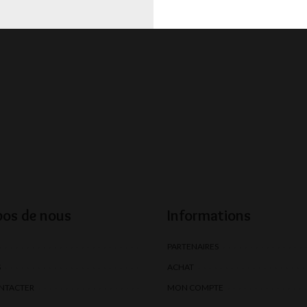
pos de nous
Informations
PARTENAIRES
S
ACHAT
NTACTER
MON COMPTE