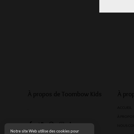
À propos de Toombow Kids
À pro
ACCUEIL
.
À PROPO
NOUS CO
Notre site Web utilise des cookies pour