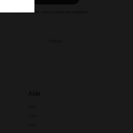
En cliquant, vous acceptez nos conditions.
– Publicité –
Aide
FAQ
CGU
CGV