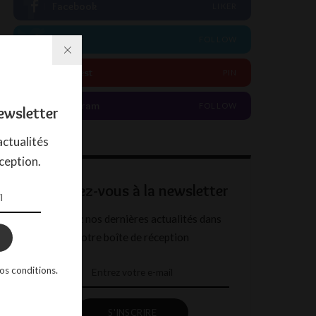
Facebook
LIKER
Twitter
FOLLOW
Pinterest
PIN
Instagram
FOLLOW
ewsletter
ctualités
ception.
Abonnez-vous à la newsletter
Recevez nos dernières actualités dans
votre boîte de réception
os conditions.
S'INSCRIRE