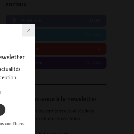
sociaux
Facebook
LIKER
Twitter
FOLLOW
Pinterest
PIN
ewsletter
Instagram
FOLLOW
ctualités
ception.
Abonnez-vous à la newsletter
Recevez nos dernières actualités dans
votre boîte de réception
os conditions.