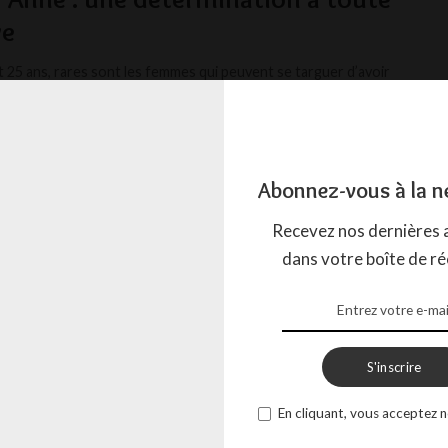
ve
 25 ans, rares sont les femmes qui peuvent se targuer d’avoir
ntagnes russes émotionnelles aussi intenses
...
BOW
12 JUIN 2024
Abonnez-vous à la n
Recevez nos dernières a
dans votre boîte de ré
S'inscrire
En cliquant, vous acceptez n