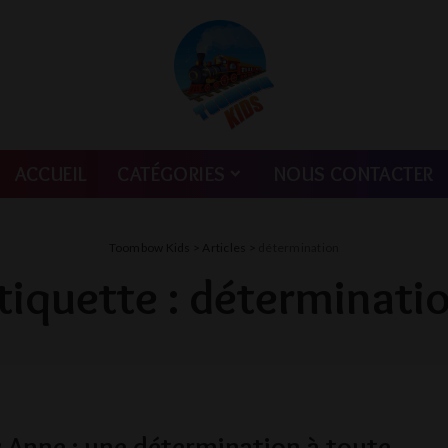
ACCUEIL
CATÉGORIES
NOUS CONTACTER
Toombow Kids
>
Articles
>
détermination
tiquette :
déterminati
 Anne : une détermination à toute