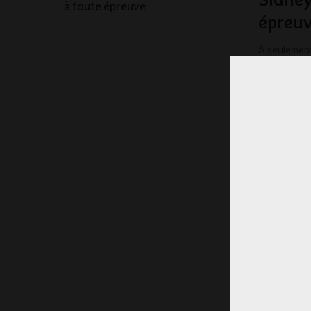
épreu
À seulement
vécu des mo
TOOM
POSTED
BY