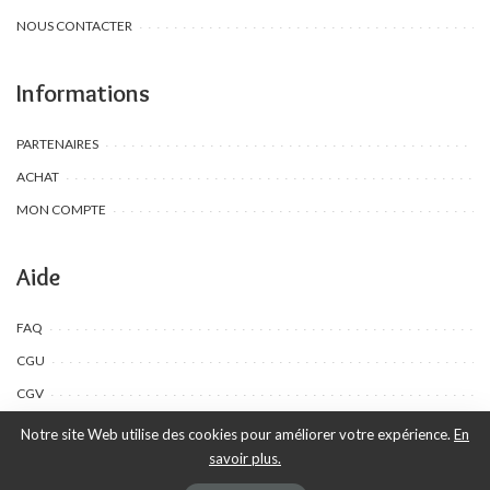
NOUS CONTACTER
Informations
PARTENAIRES
ACHAT
MON COMPTE
Aide
FAQ
CGU
CGV
Notre site Web utilise des cookies pour améliorer votre expérience.
En
savoir plus.
©Toombow Kids, 2022 - 2024 - Tous droits réservés | Créé par Ewing