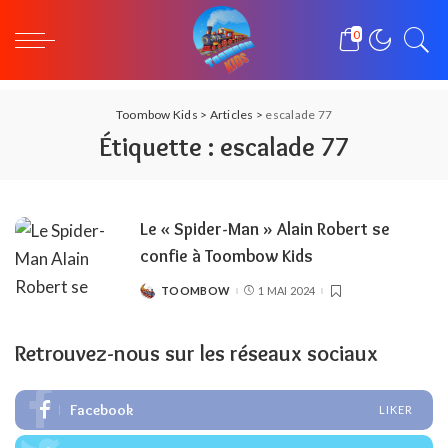
0
Toombow Kids
>
Articles
>
escalade 77
Étiquette :
escalade 77
Le « Spider-Man » Alain Robert se
confie à Toombow Kids
TOOMBOW
1 MAI 2024
POSTED
BY
Retrouvez-nous sur les réseaux sociaux
Facebook
LIKER