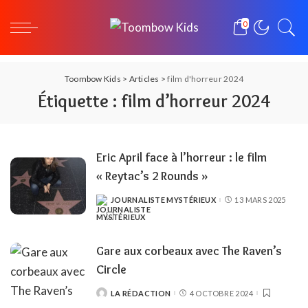
0
Toombow Kids
>
Articles
>
film d'horreur 2024
Étiquette :
film d’horreur 2024
Eric April face à l’horreur : le film
« Reytac’s 2 Rounds »
JOURNALISTE MYSTÉRIEUX
13 MARS 2025
POSTED
BY
Gare aux corbeaux avec The Raven’s
Circle
LA RÉDACTION
4 OCTOBRE 2024
POSTED
BY