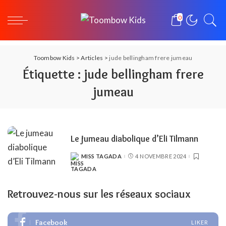
0
Toombow Kids
>
Articles
>
jude bellingham frere jumeau
Étiquette :
jude bellingham frere
jumeau
Le jumeau diabolique d’Eli Tilmann
MISS TAGADA
4 NOVEMBRE 2024
POSTED
BY
Retrouvez-nous sur les réseaux sociaux
Facebook
LIKER