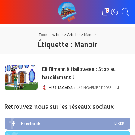
0
Toombow Kids
>
Articles
>
Manoir
Étiquette :
Manoir
Eli Tilmann à Halloween : Stop au
harcèlement !
MISS TAGADA
1 NOVEMBRE 2023
POSTED
BY
Retrouvez-nous sur les réseaux sociaux
Facebook
LIKER