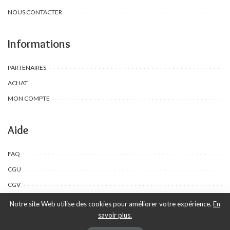
NOUS CONTACTER
Informations
PARTENAIRES
ACHAT
MON COMPTE
Aide
FAQ
CGU
CGV
Notre site Web utilise des cookies pour améliorer votre expérience.
En
savoir plus.
©Toombow Kids, 2022 - 2024 - Tous droits réservés | Créé par Ewing