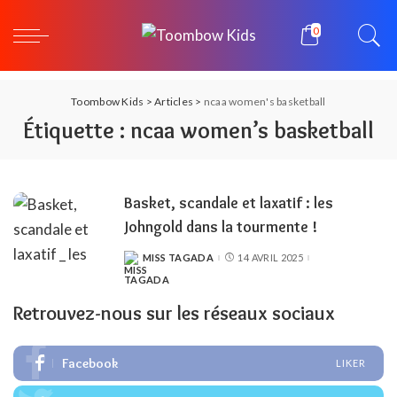
0
Toombow Kids
>
Articles
>
ncaa women's basketball
Étiquette :
ncaa women’s basketball
Basket, scandale et laxatif : les
Johngold dans la tourmente !
MISS TAGADA
14 AVRIL 2025
POSTED
BY
Retrouvez-nous sur les réseaux sociaux
Facebook
LIKER