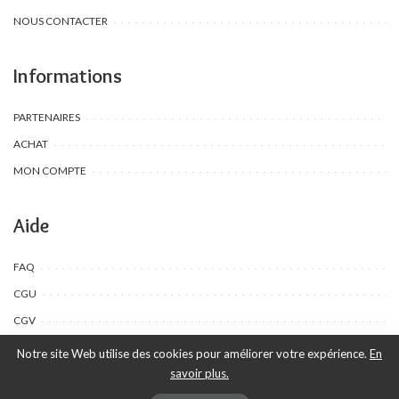
NOUS CONTACTER
Informations
PARTENAIRES
ACHAT
MON COMPTE
Aide
FAQ
CGU
CGV
Notre site Web utilise des cookies pour améliorer votre expérience.
En
savoir plus.
©Toombow Kids, 2022 - 2024 - Tous droits réservés | Créé par Ewing