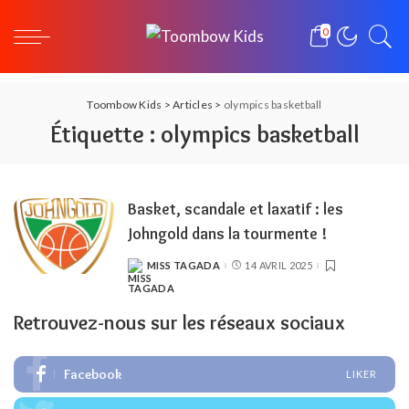
0
Toombow Kids
>
Articles
>
olympics basketball
Étiquette :
olympics basketball
Basket, scandale et laxatif : les
Johngold dans la tourmente !
MISS TAGADA
14 AVRIL 2025
POSTED
BY
Retrouvez-nous sur les réseaux sociaux
Facebook
LIKER