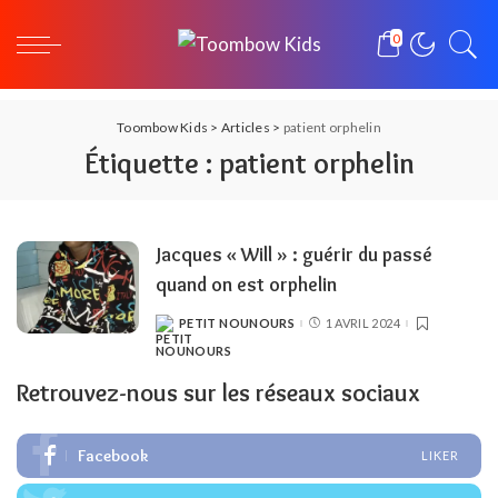
0
Toombow Kids
>
Articles
>
patient orphelin
Étiquette :
patient orphelin
Jacques « Will » : guérir du passé
quand on est orphelin
PETIT NOUNOURS
1 AVRIL 2024
POSTED
BY
Retrouvez-nous sur les réseaux sociaux
Facebook
LIKER