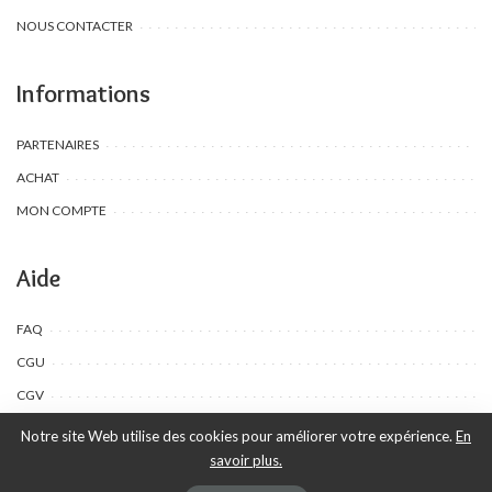
NOUS CONTACTER
Informations
PARTENAIRES
ACHAT
MON COMPTE
Aide
FAQ
CGU
CGV
Notre site Web utilise des cookies pour améliorer votre expérience.
En
savoir plus.
©Toombow Kids, 2022 - 2024 - Tous droits réservés | Créé par Ewing