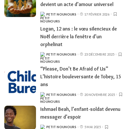
devient un acte d’amour universel
PETIT NOUNOURS
17 FÉVRIER 2026
POSTED
BY
Logan, 12 ans : le vœu silencieux de
Noël derrière la fenêtre d’un
orphelinat
PETIT NOUNOURS
23 DÉCEMBRE 2025
POSTED
BY
“Please, Don’t Be Afraid of Us”
L’histoire bouleversante de Tobey, 15
ans
PETIT NOUNOURS
20 NOVEMBRE 2025
POSTED
BY
Ishmael Beah, l’enfant-soldat devenu
messager d’espoir
PETIT NOUNOURS
5 MAI 2025
POSTED