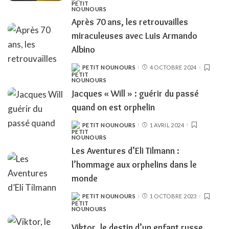
BY
Après 70 ans, les retrouvailles
miraculeuses avec Luis Armando
Albino
PETIT NOUNOURS
4 OCTOBRE 2024
POSTED
BY
Jacques « Will » : guérir du passé
quand on est orphelin
PETIT NOUNOURS
1 AVRIL 2024
POSTED
BY
Les Aventures d’Eli Tilmann :
l’hommage aux orphelins dans le
monde
PETIT NOUNOURS
1 OCTOBRE 2023
POSTED
BY
Viktor, le destin d’un enfant russe