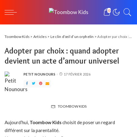
0
Toombow Kids
>
Articles
>
Le clin d’œil d’un orphelin
>
Adopter par choix : quand adopter devient un acte d’amour universel
Adopter par choix : quand adopter
devient un acte d’amour universel
PETIT NOUNOURS
17 FÉVRIER 2026
POSTED
BY
TOOMBOW KIDS
Aujourd’hui,
Toombow Kids
choisit de poser un regard
différent sur la parentalité.