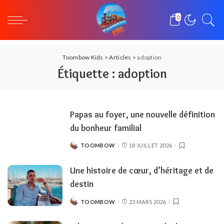
0
Toombow Kids
>
Articles
>
adoption
Étiquette :
adoption
Papas au foyer, une nouvelle définition
du bonheur familial
TOOMBOW
18 JUILLET 2026
POSTED
BY
Une histoire de cœur, d’héritage et de
destin
TOOMBOW
23 MARS 2026
POSTED
BY