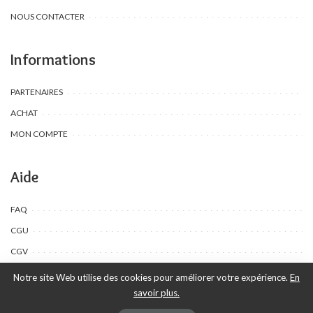
NOUS CONTACTER
Informations
PARTENAIRES
ACHAT
MON COMPTE
Aide
FAQ
CGU
CGV
Notre site Web utilise des cookies pour améliorer votre expérience.
En
savoir plus.
©Toombow Kids, 2022 - 2024 - Tous droits réservés | Créé par Ewing