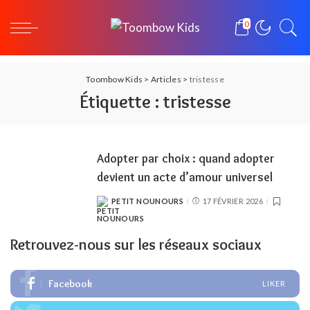
0
Toombow Kids
>
Articles
>
tristesse
Étiquette :
tristesse
Adopter par choix : quand adopter
devient un acte d’amour universel
PETIT NOUNOURS
17 FÉVRIER 2026
POSTED
BY
Retrouvez-nous sur les réseaux sociaux
Facebook
LIKER