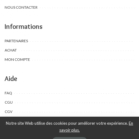
NOUS CONTACTER
Informations
PARTENAIRES
ACHAT
MON COMPTE
Aide
FAQ
CGU
CGV
Notre site Web utilise des cookies pour améliorer votre expérience.
En
savoir plus.
©Toombow Kids, 2022 - 2024 - Tous droits réservés | Créé par Ewing