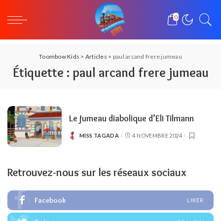
0
Toombow Kids
>
Articles
>
paul arcand frere jumeau
Étiquette :
paul arcand frere jumeau
Le jumeau diabolique d’Eli Tilmann
MISS TAGADA
4 NOVEMBRE 2024
POSTED
BY
Retrouvez-nous sur les réseaux sociaux
Facebook
LIKER