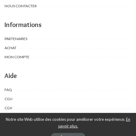
NOUS CONTACTER
Informations
PARTENAIRES
ACHAT
MON COMPTE
Aide
FAQ
CGU
CGV
Notre site Web utilise des cookies pour améliorer votre expérience.
En
savoir plus.
©Toombow Kids, 2022 - 2024 - Tous droits réservés | Créé par Ewing
Publication