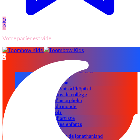
0
0
Votre panier est vide.
ACCUEIL
0
CATÉGORIES
Nos parents
Les astuces des mamans
Papas au foyer
Super maman
Allo docteur je suis à l’hôpital
Les petits bobos du collège
Le clin d’œil d’un orphelin
Le petit tour du monde
Toombow Cool+
Graine d’artiste
Les pro des enfants
Jouets en folie
Les petits secrets de Jonathanland