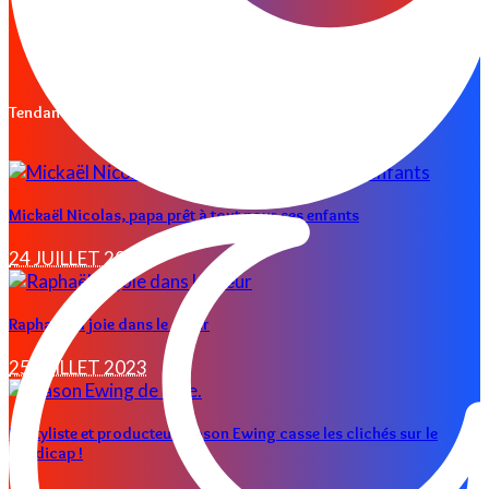
Les conseils d’Isma
Mady warning
NOUS CONTACTER
Tendances
Mickaël Nicolas, papa prêt à tout pour ses enfants
24 JUILLET 2023
Raphaël, la joie dans le cœur
25 JUILLET 2023
Le styliste et producteur Mason Ewing casse les clichés sur le
handicap !