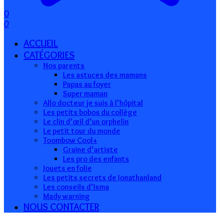
0
0
ACCUEIL
CATÉGORIES
Nos parents
Les astuces des mamans
Papas au foyer
Super maman
Allo docteur je suis à l’hôpital
Les petits bobos du collège
Le clin d’œil d’un orphelin
Le petit tour du monde
Toombow Cool+
Graine d’artiste
Les pro des enfants
Jouets en folie
Les petits secrets de Jonathanland
Les conseils d’Isma
Mady warning
NOUS CONTACTER