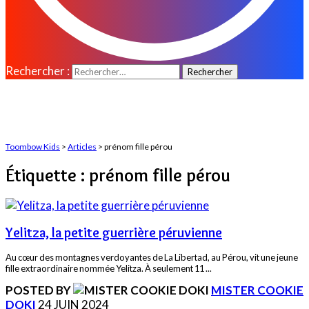
Rechercher :
Toombow Kids
>
Articles
>
prénom fille pérou
Étiquette :
prénom fille pérou
Yelitza, la petite guerrière péruvienne
Au cœur des montagnes verdoyantes de La Libertad, au Pérou, vit une jeune
fille extraordinaire nommée Yelitza. À seulement 11
...
POSTED BY
MISTER COOKIE
DOKI
24 JUIN 2024