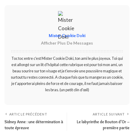
Mister Cookie Doki
Afficher Plus De Messages
Toc toc entre c'est Mister Cookie Doki, ton ami le plus joyeux. Toi qui
est allongé sur un lit d'hôpital cette rubrique est pour toi mon ami, un
beau sourire sur ton visage et je t'envoie une poussière magique et
surtout tu restes connecté. A chaque fois que tu mangeras un cookie,
je t'apporterai pleins de force et de courage, il ne faut jamais baisser
les bras. (un petit clin d'œil)
ARTICLE PRÉCÉDENT
ARTICLE SUIVANT
Sidney Anne : une détermination à
Le labyrinthe de Bouton d’Or –
toute épreuve
première partie