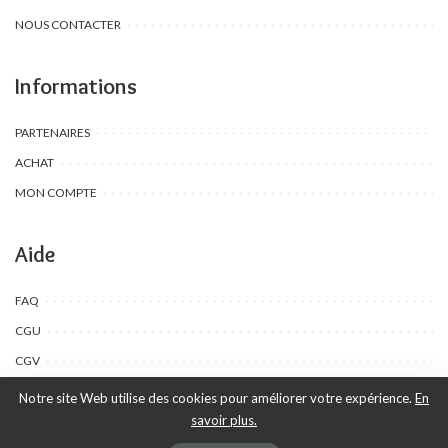
NOUS CONTACTER
Informations
PARTENAIRES
ACHAT
MON COMPTE
Aide
FAQ
CGU
CGV
Notre site Web utilise des cookies pour améliorer votre expérience.
En
savoir plus.
©Toombow Kids, 2022 - 2024 - Tous droits réservés | Créé par Ewing