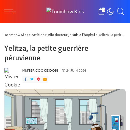
0
Toombow Kids
>
Articles
>
Allo docteur je suis à l’hôpital
>
Yelitza, la petite guerrière péruvienne
Yelitza, la petite guerrière
péruvienne
MISTER COOKIE DOKI
24 JUIN 2024
POSTED
BY