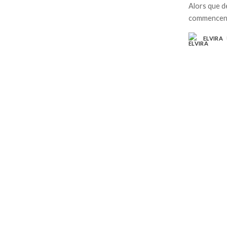
Alors que d
commencent 
ELVIRA
POSTED
BY