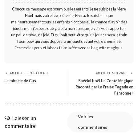
Coucou ce message est pour vous les enfants, je ne suis pas la Mère
Noël mais votre fée préférée, Elvira. Je sais bien que
malheureusement tous les enfants n'ont pas eu la chance d’avoir des
jouets mais j'espère que grâce à ma rubrique je vais vous apporter
un peu de rêve, de joie. Et qui sait peut-être qu'un jour ce sera le train
Toombow qui vous déposera un jouet devant votre cheminée.
Fermez les yeux et laissez faire la fée avec sa baguette magique.
ARTICLE PRÉCÉDENT
ARTICLE SUIVANT
Le miracle de Gus
Spécial Noël Un Conte Magique
Raconté par La Fraise Tagada en
Personne !
Voir les
Laisser un
commentaire
commentaires