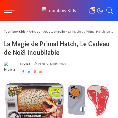
0
Toombow Kids
>
Articles
>
Jouets en folie
>
La Magie de Primal Hatch, Le Cadeau de Noël Inoubliable
La Magie de Primal Hatch, Le Cadeau
de Noël Inoubliable
ELVIRA
21 NOVEMBRE 2025
POSTED
BY