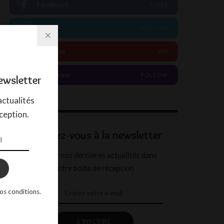
Facebook
LIKER
Twitter
FOLLOW
Pinterest
PIN
Instagram
FOLLOW
ewsletter
ctualités
ception.
Abonnez-vous à la newsletter
Recevez nos dernières actualités dans
votre boîte de réception
os conditions.
S'INSCRIRE