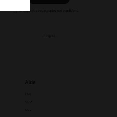
En cliquant, vous acceptez nos conditions.
– Publicité –
Aide
FAQ
CGU
CGV