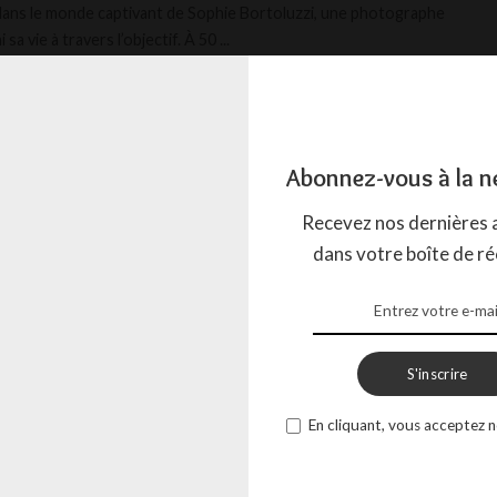
ans le monde captivant de Sophie Bortoluzzi, une photographe
i sa vie à travers l’objectif. À 50
...
LISTE MYSTÉRIEUX
1 JANVIER 2024
Abonnez-vous à la n
Recevez nos dernières a
dans votre boîte de ré
S'inscrire
En cliquant, vous acceptez n