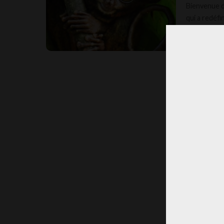
Bienvenue d
qui a redéfin
JOURNA
POSTED
BY