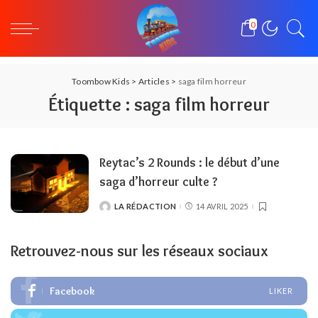
0
Toombow Kids
>
Articles
>
saga film horreur
Étiquette :
saga film horreur
Reytac’s 2 Rounds : le début d’une
saga d’horreur culte ?
LA RÉDACTION
14 AVRIL 2025
POSTED
BY
Retrouvez-nous sur les réseaux sociaux
Facebook
LIKER