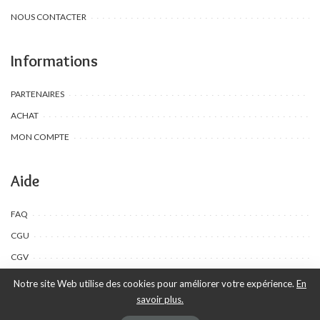
NOUS CONTACTER
Informations
PARTENAIRES
ACHAT
MON COMPTE
Aide
FAQ
CGU
CGV
Notre site Web utilise des cookies pour améliorer votre expérience.
En
savoir plus.
©Toombow Kids, 2022 - 2024 - Tous droits réservés | Créé par Ewing