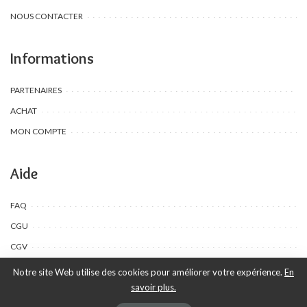
NOUS CONTACTER
Informations
PARTENAIRES
ACHAT
MON COMPTE
Aide
FAQ
CGU
CGV
Notre site Web utilise des cookies pour améliorer votre expérience.
En
savoir plus.
©Toombow Kids, 2022 - 2024 - Tous droits réservés | Créé par Ewing