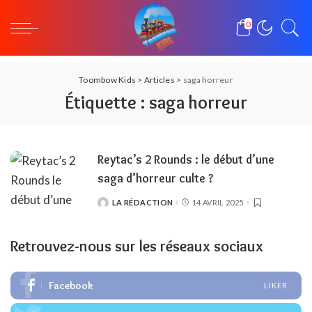
0
Toombow Kids
>
Articles
>
saga horreur
Étiquette :
saga horreur
Reytac’s 2 Rounds : le début d’une
saga d’horreur culte ?
LA RÉDACTION
14 AVRIL 2025
POSTED
BY
Retrouvez-nous sur les réseaux sociaux
Facebook
LIKER