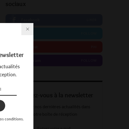
sociaux
Facebook
LIKER
Twitter
FOLLOW
Pinterest
PIN
ewsletter
Instagram
FOLLOW
ctualités
ception.
Abonnez-vous à la newsletter
Recevez nos dernières actualités dans
votre boîte de réception
os conditions.