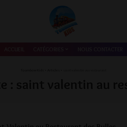
ACCUEIL
CATÉGORIES
NOUS CONTACTER
Toombow Kids
>
Articles
>
saint valentin au restaurant
e :
saint valentin au r
nt-Valentin au Restaurant des Bulles