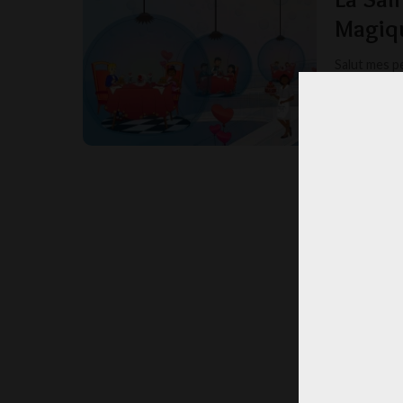
Magiq
Salut mes p
sorcière de
MISS T
POSTED
BY