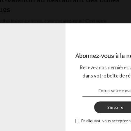
ues
etites fraises curieuses, comment allez-vous ? C’est votre
 Jonathanland préférée, Miss Tagada, de retour avec une
...
AGADA
1 FÉVRIER 2024
Abonnez-vous à la n
Recevez nos dernières a
dans votre boîte de ré
S'inscrire
En cliquant, vous acceptez n