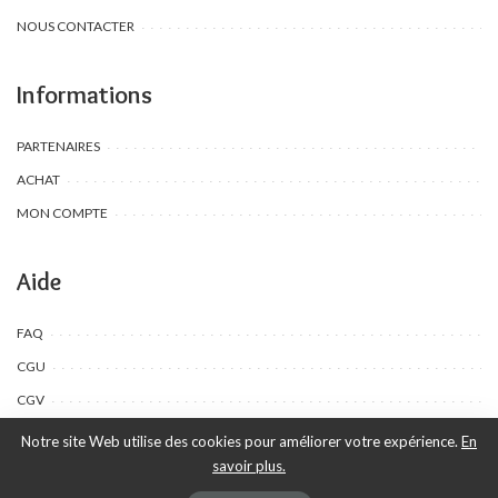
NOUS CONTACTER
Informations
PARTENAIRES
ACHAT
MON COMPTE
Aide
FAQ
CGU
CGV
Notre site Web utilise des cookies pour améliorer votre expérience.
En
savoir plus.
©Toombow Kids, 2022 - 2024 - Tous droits réservés | Créé par Ewing