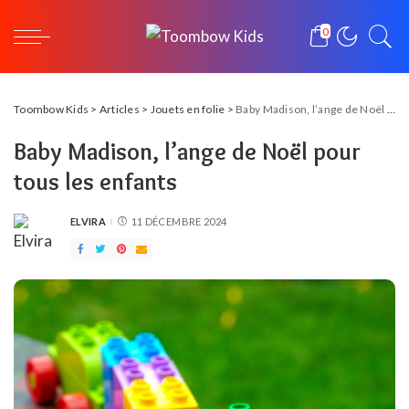
0
Toombow Kids
>
Articles
>
Jouets en folie
>
Baby Madison, l’ange de Noël pour tous les enfants
Baby Madison, l’ange de Noël pour
tous les enfants
ELVIRA
11 DÉCEMBRE 2024
POSTED
BY