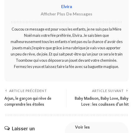
Elvira
Afficher Plus De Messages
Coucou ce message est pour vous les enfants, je ne suis pas la Mère
Noël mais votre fée préférée, Elvira. Je sais bien que
malheureusement tous les enfants n'ont pas eu la chance d’avoir des
jouets mais j'espère que grâce à ma rubrique je vais vous apporter
un peu de rêve, de joie. Et qui sait peut-être qu'un jour ce sera le train
Toombow qui vous déposera un jouet devant votre cheminée.
Fermez les yeux et laissez faire la fée avec sa baguette magique.
ARTICLE PRÉCÉDENT
ARTICLE SUIVANT
Arjun, le garçon qui rêve de
Baby Madison, Baby Love, Baby
comprendre les étoiles
Love : les coulisses d’un hit
Voir les
Laisser un