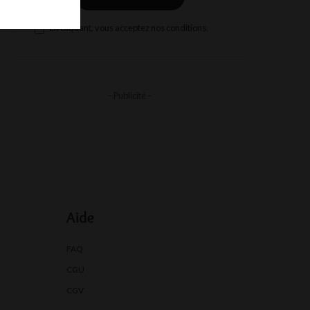
En cliquant, vous acceptez nos conditions.
– Publicité –
Aide
FAQ
CGU
CGV