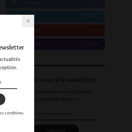
Facebook
LIKER
Twitter
FOLLOW
Pinterest
PIN
Instagram
FOLLOW
ewsletter
ctualités
ception.
Abonnez-vous à la newsletter
Recevez nos dernières actualités dans
votre boîte de réception
os conditions.
S'INSCRIRE