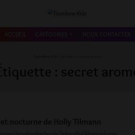
ACCUEIL
CATÉGORIES
NOUS CONTACTER
Toombow Kids
>
Articles
>
secret arome
Étiquette :
secret arom
ret nocturne de Holly Tilmann
us mes fans de potins favoris ! Aujourd’hui, laissez-moi vous