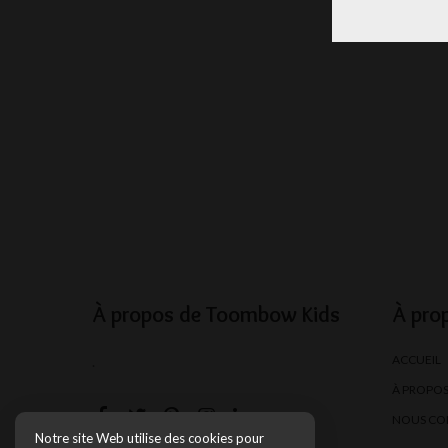
À propos de Toombow Kids
À pro
ACCUEIL
.
À PROPO
NOUS CO
Notre site Web utilise des cookies pour