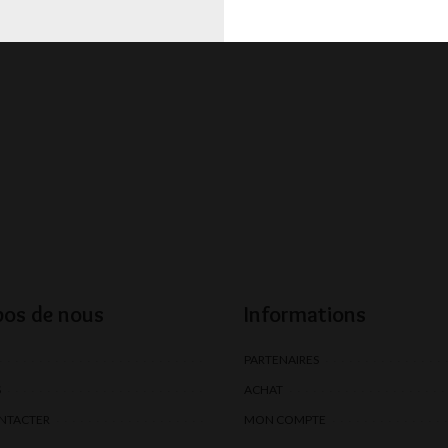
pos de nous
Informations
PARTENAIRES
S
ACHAT
NTACTER
MON COMPTE