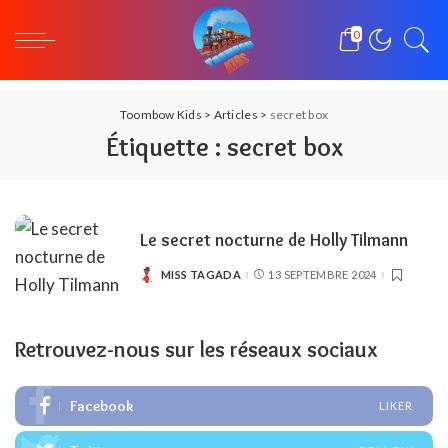
0
Toombow Kids
>
Articles
>
secret box
Étiquette :
secret box
Le secret nocturne de Holly Tilmann
MISS TAGADA
13 SEPTEMBRE 2024
POSTED
BY
Retrouvez-nous sur les réseaux sociaux
Facebook
LIKER