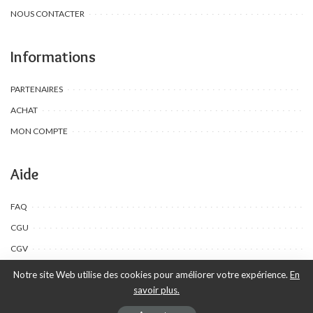
NOUS CONTACTER
Informations
PARTENAIRES
ACHAT
MON COMPTE
Aide
FAQ
CGU
CGV
Notre site Web utilise des cookies pour améliorer votre expérience.
En
savoir plus.
©Toombow Kids, 2022 - 2024 - Tous droits réservés | Créé par Ewing
Publication