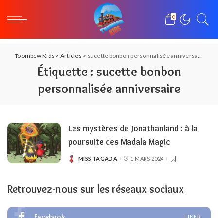
0
Toombow Kids
>
Articles
>
sucette bonbon personnalisée anniversaire
Étiquette :
sucette bonbon
personnalisée anniversaire
Les mystères de Jonathanland : à la
poursuite des Madala Magic
MISS TAGADA
1 MARS 2024
POSTED
BY
Retrouvez-nous sur les réseaux sociaux
Facebook
LIKER