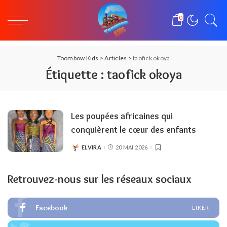
0
Toombow Kids
>
Articles
>
taofick okoya
Étiquette :
taofick okoya
Les poupées africaines qui
conquièrent le cœur des enfants
ELVIRA
20 MAI 2026
POSTED
BY
Retrouvez-nous sur les réseaux sociaux
Facebook
LIKER