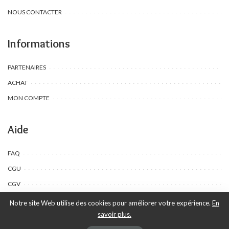
NOUS CONTACTER
Informations
PARTENAIRES
ACHAT
MON COMPTE
Aide
FAQ
CGU
CGV
Notre site Web utilise des cookies pour améliorer votre expérience.
En
savoir plus.
©Toombow Kids, 2022 - 2024 - Tous droits réservés | Créé par Ewing