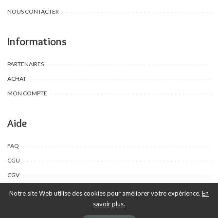
NOUS CONTACTER
Informations
PARTENAIRES
ACHAT
MON COMPTE
Aide
FAQ
CGU
CGV
Notre site Web utilise des cookies pour améliorer votre expérience.
En
savoir plus.
©Toombow Kids, 2022 - 2024 - Tous droits réservés | Créé par Ewing