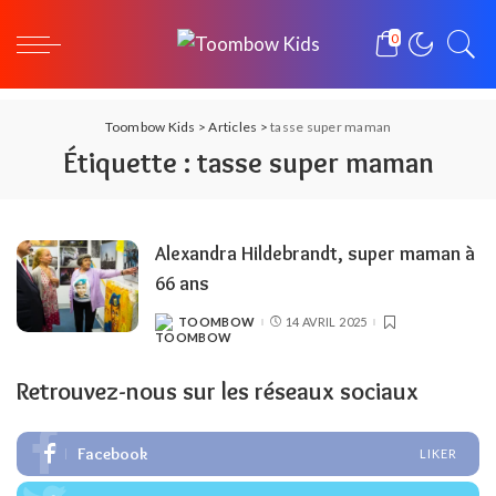
0
Toombow Kids
>
Articles
>
tasse super maman
Étiquette :
tasse super maman
Alexandra Hildebrandt, super maman à
66 ans
TOOMBOW
14 AVRIL 2025
POSTED
BY
Retrouvez-nous sur les réseaux sociaux
Facebook
LIKER