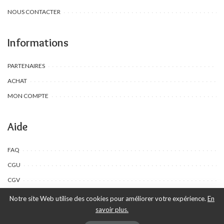
NOUS CONTACTER
Informations
PARTENAIRES
ACHAT
MON COMPTE
Aide
FAQ
CGU
CGV
Notre site Web utilise des cookies pour améliorer votre expérience.
En
savoir plus.
©Toombow Kids, 2022 - 2024 - Tous droits réservés | Créé par Ewing