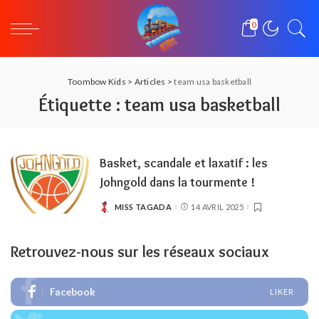
0
Toombow Kids
>
Articles
>
team usa basketball
Étiquette :
team usa basketball
Basket, scandale et laxatif : les
Johngold dans la tourmente !
MISS TAGADA
14 AVRIL 2025
POSTED
BY
Retrouvez-nous sur les réseaux sociaux
Facebook
LIKER