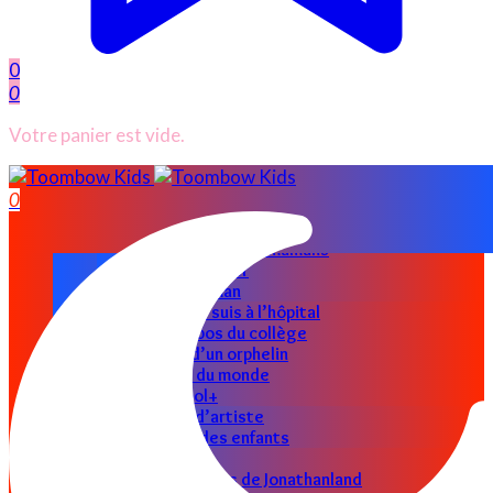
0
0
Votre panier est vide.
ACCUEIL
0
CATÉGORIES
Nos parents
Les astuces des mamans
Papas au foyer
Super maman
Allo docteur je suis à l’hôpital
Les petits bobos du collège
Le clin d’œil d’un orphelin
Le petit tour du monde
Toombow Cool+
Graine d’artiste
Les pro des enfants
Jouets en folie
Les petits secrets de Jonathanland