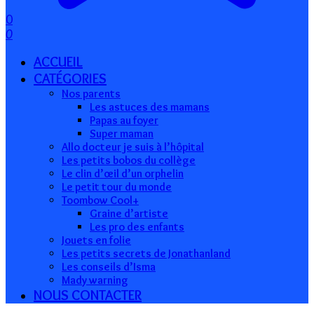
0
0
ACCUEIL
CATÉGORIES
Nos parents
Les astuces des mamans
Papas au foyer
Super maman
Allo docteur je suis à l’hôpital
Les petits bobos du collège
Le clin d’œil d’un orphelin
Le petit tour du monde
Toombow Cool+
Graine d’artiste
Les pro des enfants
Jouets en folie
Les petits secrets de Jonathanland
Les conseils d’Isma
Mady warning
NOUS CONTACTER