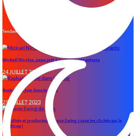
Les conseils d’Isma
Mady warning
NOUS CONTACTER
Tendances
Mickaël Nicolas, papa prêt à tout pour ses enfants
24 JUILLET 2023
Raphaël, la joie dans le cœur
25 JUILLET 2023
Le styliste et producteur Mason Ewing casse les clichés sur le
handicap !