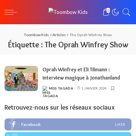
0
Toombow Kids
>
Articles
>
The Oprah Winfrey Show
Étiquette :
The Oprah Winfrey Show
Oprah Winfrey et Eli Tilmann :
interview magique à Jonathanland
MISS TAGADA
1 JANVIER 2024
POSTED
BY
Retrouvez-nous sur les réseaux sociaux
Facebook
LIKER