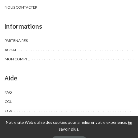
NOUS CONTACTER
Informations
PARTENAIRES
ACHAT
MON COMPTE
Aide
FAQ
CGU
CGV
Notre site Web utilise des cookies pour améliorer votre expérience.
En
savoir plus.
©Toombow Kids, 2022 - 2024 - Tous droits réservés | Créé par Ewing