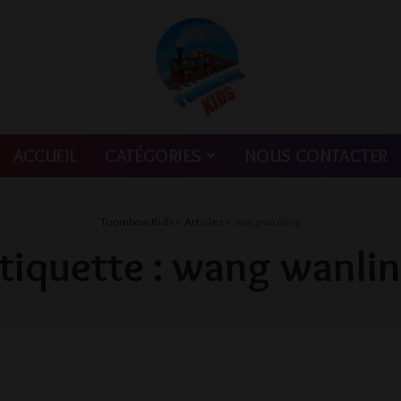
ACCUEIL
CATÉGORIES
NOUS CONTACTER
Toombow Kids
>
Articles
>
wang wanling
tiquette :
wang wanli