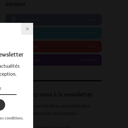
sociaux
Facebook
LIKER
Twitter
FOLLOW
Pinterest
PIN
ewsletter
Instagram
FOLLOW
ctualités
ception.
Abonnez-vous à la newsletter
Recevez nos dernières actualités dans
votre boîte de réception
os conditions.