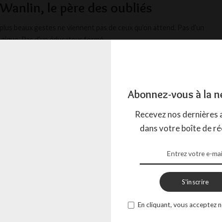
anlin, le père des oubliés
s plus beaux gestes ne viennent pas de ceux qu’on attend. Pas d’un
ogique. Pas d’un éducateur formé.
...
BOW
14 AVRIL 2025
Abonnez-vous à la n
Recevez nos dernières a
dans votre boîte de ré
S'inscrire
En cliquant, vous acceptez n