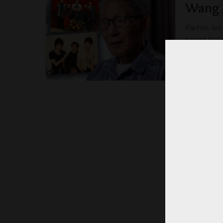
Wang W
Parfois, le
parent biol
TOOM
POSTED
BY