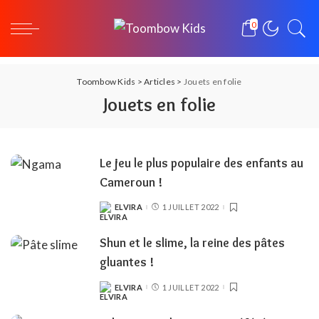
0
Toombow Kids
>
Articles
>
Jouets en folie
Jouets en folie
Le jeu le plus populaire des enfants au
Cameroun !
ELVIRA
1 JUILLET 2022
POSTED
BY
Shun et le slime, la reine des pâtes
gluantes !
ELVIRA
1 JUILLET 2022
POSTED
BY