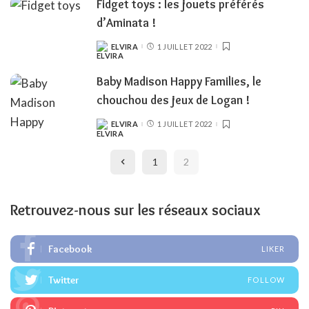
Fidget toys : les jouets préférés
d’Aminata !
ELVIRA
1 JUILLET 2022
POSTED
BY
Baby Madison Happy Families, le
chouchou des jeux de Logan !
ELVIRA
1 JUILLET 2022
POSTED
BY
1
2
Retrouvez-nous sur les réseaux sociaux
Facebook
LIKER
Twitter
FOLLOW