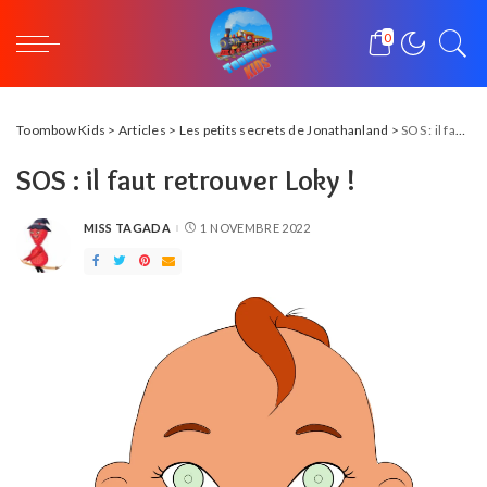
0
Toombow Kids
>
Articles
>
Les petits secrets de Jonathanland
>
SOS : il faut retrouver Loky !
SOS : il faut retrouver Loky !
MISS TAGADA
1 NOVEMBRE 2022
POSTED
BY