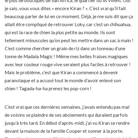
le plus de boutiques de San Africa, le quartier où ils vivent. Oui
je sais, vous vous dites « encore Kiran ? ». C’est vrai qu’il fait
beaucoup parler de lui en ce moment. Déjà, je me suis dit que ça
allait être compliqué de retrouver Loky, car c’est un chihuahua,
qui est la race de chien la plus petite au monde. Ils sont
tellement minuscules qu’on peut les mettre dans un sac à main !
C’est comme chercher un grain de riz dans un tonneau d’une
tonne de Madala Magic ! Même mes belles fraises magiques
avec leur couleur rouge vive seraient plus faciles à retrouver !
Mais le problème, c’est que Kiran a commencé à devenir
paranoïaque et a accusé tout le monde d’avoir enlevé son
chien ! Tagada-ha-ha prenez les pop-corn !
C’est vrai que ces dernières semaines, j’avais entendu pas mal
de voisins se plaindre de ses aboiements qui duraient parfois
jusqu’à très tard. En début d’après-midi, j’ai vu Kiran se rendre
devant la maison de la famille Cooper et sonner à la porte.