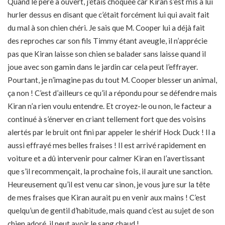
Quand le père a ouvert, j’étais choquée car Kiran s’est mis à lui
hurler dessus en disant que c’était forcément lui qui avait fait
du mal à son chien chéri. Je sais que M. Cooper lui a déjà fait
des reproches car son fils Timmy étant aveugle, il n’apprécie
pas que Kiran laisse son chien se balader sans laisse quand il
joue avec son gamin dans le jardin car cela peut l’effrayer.
Pourtant, je n’imagine pas du tout M. Cooper blesser un animal,
ça non ! C’est d’ailleurs ce qu’il a répondu pour se défendre mais
Kiran n’a rien voulu entendre. Et croyez-le ou non, le facteur a
continué à s’énerver en criant tellement fort que des voisins
alertés par le bruit ont fini par appeler le shérif Hock Duck ! Il a
aussi effrayé mes belles fraises ! Il est arrivé rapidement en
voiture et a dû intervenir pour calmer Kiran en l’avertissant
que s’il recommençait, la prochaine fois, il aurait une sanction.
Heureusement qu’il est venu car sinon, je vous jure sur la tête
de mes fraises que Kiran aurait pu en venir aux mains ! C’est
quelqu’un de gentil d’habitude, mais quand c’est au sujet de son
chien adoré, il peut avoir le sang chaud !