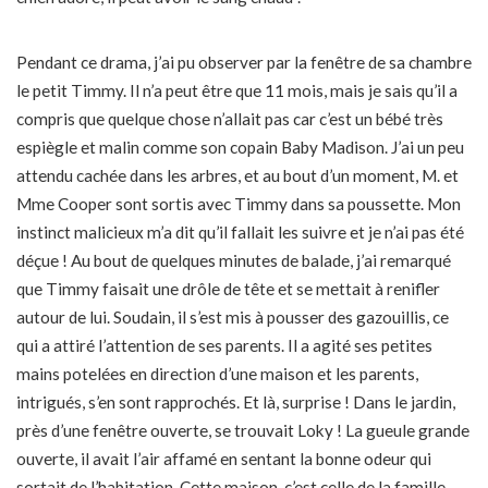
Pendant ce drama, j’ai pu observer par la fenêtre de sa chambre
le petit Timmy. Il n’a peut être que 11 mois, mais je sais qu’il a
compris que quelque chose n’allait pas car c’est un bébé très
espiègle et malin comme son copain Baby Madison. J’ai un peu
attendu cachée dans les arbres, et au bout d’un moment, M. et
Mme Cooper sont sortis avec Timmy dans sa poussette. Mon
instinct malicieux m’a dit qu’il fallait les suivre et je n’ai pas été
déçue ! Au bout de quelques minutes de balade, j’ai remarqué
que Timmy faisait une drôle de tête et se mettait à renifler
autour de lui. Soudain, il s’est mis à pousser des gazouillis, ce
qui a attiré l’attention de ses parents. Il a agité ses petites
mains potelées en direction d’une maison et les parents,
intrigués, s’en sont rapprochés. Et là, surprise ! Dans le jardin,
près d’une fenêtre ouverte, se trouvait Loky ! La gueule grande
ouverte, il avait l’air affamé en sentant la bonne odeur qui
sortait de l’habitation. Cette maison, c’est celle de la famille