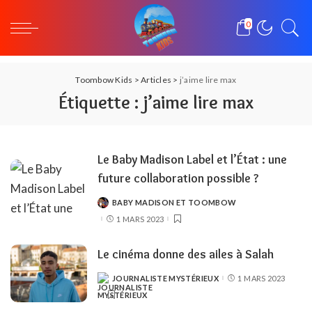
0
Toombow Kids
>
Articles
>
j’aime lire max
Étiquette :
j’aime lire max
Le Baby Madison Label et l’État : une
future collaboration possible ?
BABY MADISON ET TOOMBOW
POSTED
BY
1 MARS 2023
Le cinéma donne des ailes à Salah
JOURNALISTE MYSTÉRIEUX
1 MARS 2023
POSTED
BY