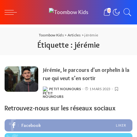
0
Toombow Kids
>
Articles
>
jérémie
Étiquette :
jérémie
Jérémie, le parcours d’un orphelin à la
rue qui veut s’en sortir
PETIT NOUNOURS
1 MARS 2023
POSTED
BY
Retrouvez-nous sur les réseaux sociaux
Facebook
LIKER