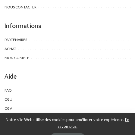
NOUS CONTACTER
Informations
PARTENAIRES
ACHAT
MON COMPTE
Aide
FAQ
CGU
CGV
Notre site Web utilise des cookies pour améliorer votre expérience.
En
savoir plus.
©Toombow Kids, 2022 - 2024 - Tous droits réservés | Créé par Ewing