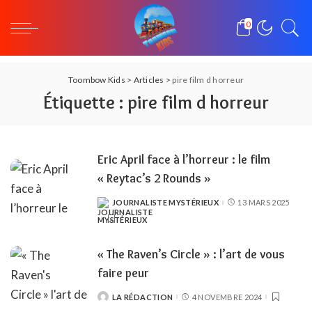
0
Toombow Kids
>
Articles
>
pire film d horreur
Étiquette :
pire film d horreur
Eric April face à l’horreur : le film
« Reytac’s 2 Rounds »
JOURNALISTE MYSTÉRIEUX
13 MARS 2025
POSTED
BY
« The Raven’s Circle » : l’art de vous
faire peur
LA RÉDACTION
4 NOVEMBRE 2024
POSTED
BY