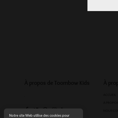
À propos de Toombow Kids
À pro
ACCUEIL
.
À PROPO
NOUS CO
Notre site Web utilise des cookies pour