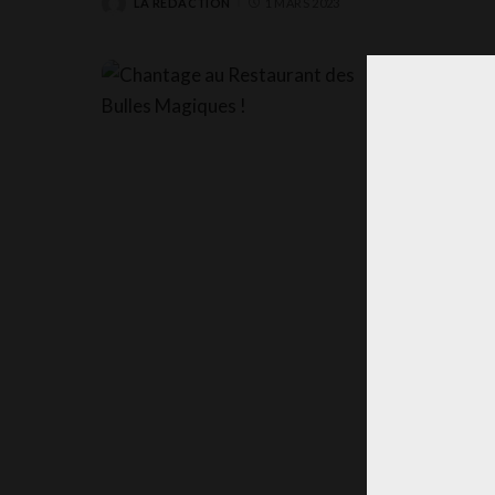
LA RÉDACTION
1 MARS 2023
POSTED
BY
Chanta
Magiqu
Bonjour mes 
cette belle
MISS T
POSTED
BY