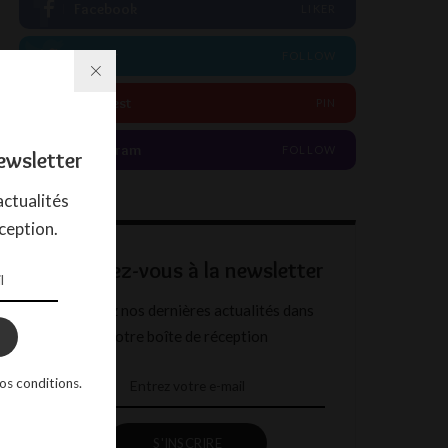
Facebook
LIKER
Twitter
FOLLOW
Pinterest
PIN
Instagram
FOLLOW
ewsletter
ctualités
ception.
Abonnez-vous à la newsletter
Recevez nos dernières actualités dans
votre boîte de réception
os conditions.
S'INSCRIRE