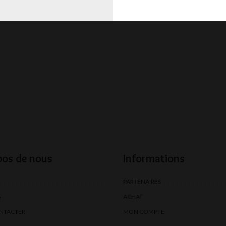
pos de nous
Informations
PARTENAIRES
S
ACHAT
NTACTER
MON COMPTE