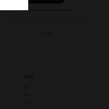
En cliquant, vous acceptez nos conditions.
– Publicité –
Aide
FAQ
CGU
CGV