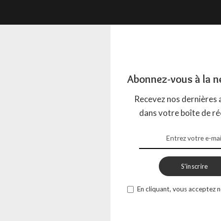
ge au Restaurant des Bulles
es !
Abonnez-vous à la n
chers lecteurs et lectrices ! J’espère que vous allez bien en
 matinée et que vous avez
...
Recevez nos dernières a
AGADA
1 MARS 2023
dans votre boîte de ré
S'inscrire
En cliquant, vous acceptez n