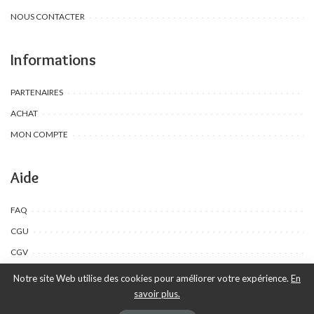
NOUS CONTACTER
Informations
PARTENAIRES
ACHAT
MON COMPTE
Aide
FAQ
CGU
CGV
Notre site Web utilise des cookies pour améliorer votre expérience.
En
savoir plus.
©Toombow Kids, 2022 - 2024 - Tous droits réservés | Créé par Ewing