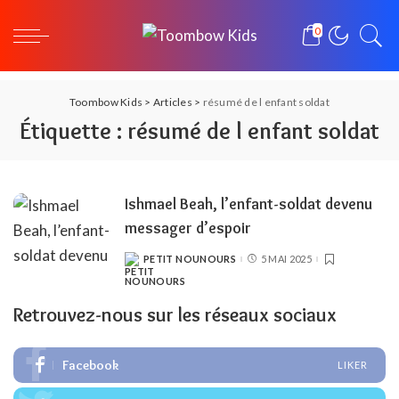
0
Toombow Kids
>
Articles
>
résumé de l enfant soldat
Étiquette :
résumé de l enfant soldat
Ishmael Beah, l’enfant-soldat devenu
messager d’espoir
PETIT NOUNOURS
5 MAI 2025
POSTED
BY
Retrouvez-nous sur les réseaux sociaux
Facebook
LIKER