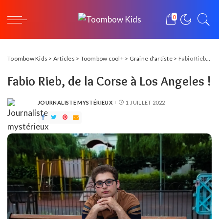
0
Toombow Kids
>
Articles
>
Toombow cool+
>
Graine d'artiste
>
Fabio Rieb, de la Corse à Los Angeles !
Fabio Rieb, de la Corse à Los Angeles !
JOURNALISTE MYSTÉRIEUX
1 JUILLET 2022
POSTED
BY