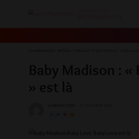
ABONNEZ-VOUS À
NOTRE NEWSLETTER
Toombow Kids
>
Articles
>
À la Une
>
Baby Madison : « Baby Love,
Baby Madison : « 
» est là
LA RÉDACTION
19 FÉVRIER 2025
POSTED
BY