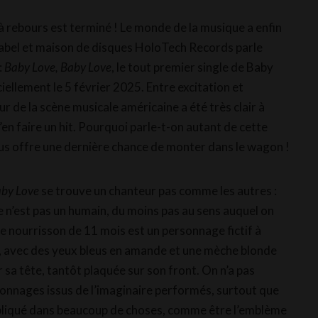
 à rebours est terminé ! Le monde de la musique a enfin
 label et maison de disques HoloTech Records parle
:
Baby Love, Baby Love
, le tout premier single de Baby
ciellement le 5 février 2025. Entre excitation et
r de la scène musicale américaine a été très clair à
d’en faire un hit. Pourquoi parle-t-on autant de cette
s offre une dernière chance de monter dans le wagon !
aby Love
se trouve un chanteur pas comme les autres :
 n’est pas un humain, du moins pas au sens auquel on
e nourrisson de 11 mois est un personnage fictif à
s, avec des yeux bleus en amande et une mèche blonde
r sa tête, tantôt plaquée sur son front. On n’a pas
sonnages issus de l’imaginaire performés, surtout que
pliqué dans beaucoup de choses, comme être l’emblème