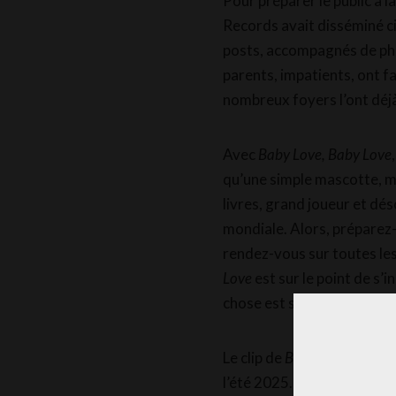
Pour préparer le public à 
Records avait disséminé ci
posts, accompagnés de ph
parents, impatients, ont fa
nombreux foyers l’ont déjà 
Avec
Baby Love, Baby Love
qu’une simple mascotte, ma
livres, grand joueur et dés
mondiale. Alors, préparez
rendez-vous sur toutes le
Love
est sur le point de s’
chose est sûre : vous n’êtes
Le clip de
Baby Love, Baby 
l’été 2025.