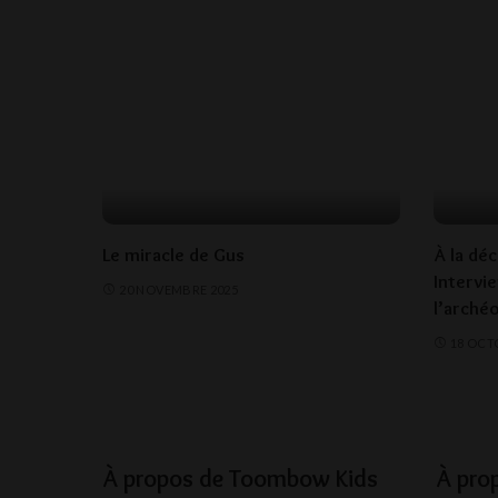
Le miracle de Gus
À la dé
Intervi
20 NOVEMBRE 2025
l’arché
18 OCT
À propos de Toombow Kids
À pro