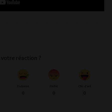
 votre réaction ?
Endormi
Fâché
Clin d'œil
0
0
0