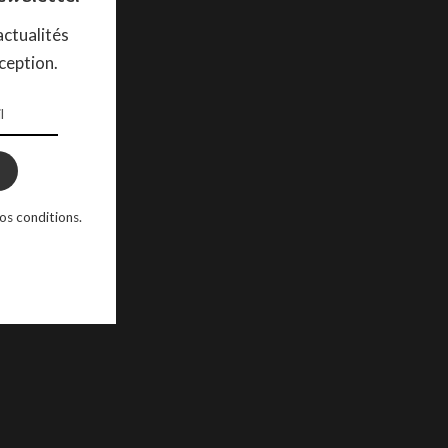
ctualités
ception.
os conditions.