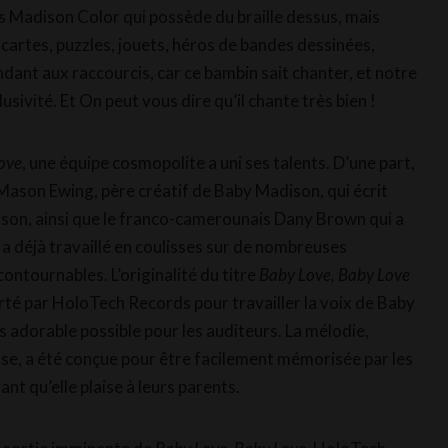
 Madison Color qui possède du braille dessus, mais
 cartes, puzzles, jouets, héros de bandes dessinées,
ndant aux raccourcis, car ce bambin sait chanter, et notre
usivité. Et On peut vous dire qu’il chante très bien !
ove
, une équipe cosmopolite a uni ses talents. D’une part,
ason Ewing, père créatif de Baby Madison, qui écrit
anson, ainsi que le franco-camerounais Dany Brown qui a
a déjà travaillé en coulisses sur de nombreuses
ntournables. L’originalité du titre
Baby Love, Baby Love
orté par HoloTech Records pour travailler la voix de Baby
s adorable possible pour les auditeurs. La mélodie,
e, a été conçue pour être facilement mémorisée par les
ant qu’elle plaise à leurs parents.