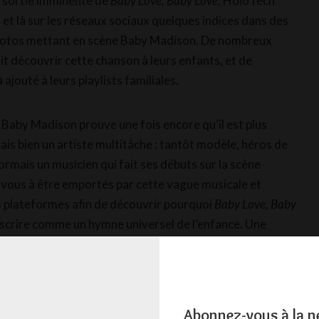
la sortie imminente de
Baby Love, Baby Love
, HoloTech
 et là sur les réseaux sociaux quelques indices dans des
otos mettant en scène Baby Madison. De nombreux
it découvrir cette chanson à leurs enfants, et de
ajouté à leurs playlists familiales.
, Baby Madison prouve une fois encore qu’il est plus
is bien un artiste multitâche : tantôt modèle, héros de
ormais un musicien qui fait ses débuts sur la scène
-vous à être emportés par cette vague musicale et
s plateformes afin de découvrir pourquoi
Baby Love, Baby
inscrire comme un hymne universel de l’enfance. Une
 pas prêts d’oublier son refrain !
Love
est actuellement en tournage, il sera diffusé dès
Abonnez-vous à la n