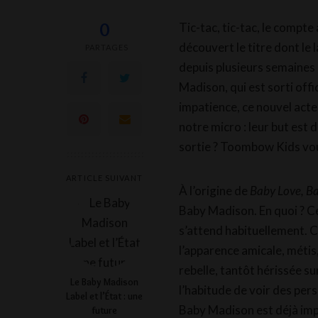
0
Tic-tac, tic-tac, le compte
découvert le titre dont le
PARTAGES
depuis plusieurs semaines 
Madison, qui est sorti offi
impatience, ce nouvel acteu
notre micro : leur but est 
sortie ? Toombow Kids vou
ARTICLE SUIVANT
À l’origine de
Baby Love, B
Baby Madison. En quoi ? Ce
s’attend habituellement. C
l’apparence amicale, méti
rebelle, tantôt hérissée su
Le Baby Madison
l’habitude de voir des per
Label et l’État : une
Baby Madison est déjà im
future