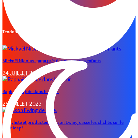
Les conseils d’Isma
Mady warning
NOUS CONTACTER
Tendances
Mickaël Nicolas, papa prêt à tout pour ses enfants
24 JUILLET 2023
Raphaël, la joie dans le cœur
25 JUILLET 2023
Le styliste et producteur Mason Ewing casse les clichés sur le
handicap !