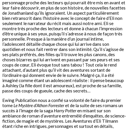
personnage proche des lecteurs qui pourrait être mis en avant et
leur faire découvrir, en plus de son histoire, de nouvelles facettes
de Jonathanland qu’ils ignoraient. Un aspect particulièrement
bien retranscrit dans l’histoire avec le concept de faire d’Eli non
seulement le narrateur du récit mais aussi notre ami. Eli se
montre très proche des lecteurs et donne à chacun l’impression
d’être unique à ses yeux, puisqu’il s’adresse à nous de façon très
personnelle. Presque à la manière d’un journal intime,
l’adolescent détaille chaque chose qui lui arrive dans son
quotidien et nous fait rentrer dans son intimité. Qu’il s’agisse de
ses plats préférés, des filles qu’il trouve les plus canons, des
choses bizarres qui lui arrivent en passant par ses peurs et ses
coups de cœur, Eli évoque tout sans tabou ! Tout cela le rend
attachant, d’autant plus qu’il vit des aventures sortant de
l’ordinaire qui donnent envie de le suivre. Malgré ça, il a été
imaginé comme étant un adolescent réaliste : il pense beaucoup
à Ashley (la fille dont il est amoureux), est proche de sa famille,
passe des coups de gueule, cache des secrets…
Ewing Publication nous a confié sa volonté de faire du premier
tome
Le Mystère d’Athon Forrester
et de la suite de ses romans un
succès à l’image de la saga
Harry Potter
en misant sur son
ambiance de roman d’aventure entremêlé d’enquêtes, de science-
fiction, de magie et de mystères. Les Aventures d’Eli Tilmann
étant riche en intrigues, personnages et surtout en détails,