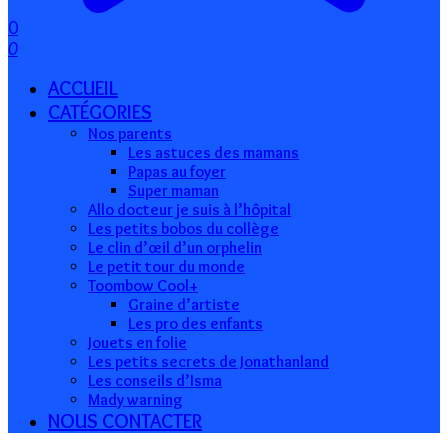
0
0
ACCUEIL
CATÉGORIES
Nos parents
Les astuces des mamans
Papas au foyer
Super maman
Allo docteur je suis à l’hôpital
Les petits bobos du collège
Le clin d’œil d’un orphelin
Le petit tour du monde
Toombow Cool+
Graine d’artiste
Les pro des enfants
Jouets en folie
Les petits secrets de Jonathanland
Les conseils d’Isma
Mady warning
NOUS CONTACTER