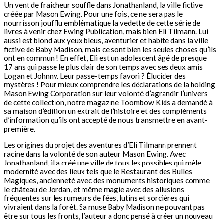
Un vent de fraîcheur souffle dans Jonathanland, la ville fictive
créée par Mason Ewing. Pour une fois, ce ne sera pas le
nourrisson joufflu emblématique la vedette de cette série de
livres à venir chez Ewing Publication, mais bien Eli Tilmann. Lui
aussi est blond aux yeux bleus, aventurier et habite dans la ville
fictive de Baby Madison, mais ce sont bien les seules choses qu’ils
ont en commun ! En effet, Eli est un adolescent âgé de presque
17 ans qui passe le plus clair de son temps avec ses deux amis
Logan et Johnny. Leur passe-temps favori ? Élucider des
mystères ! Pour mieux comprendre les déclarations de la holding
Mason Ewing Corporation sur leur volonté d’agrandir l’univers
de cette collection, notre magazine Toombow Kids a demandé à
sa maison d’édition un extrait de l’histoire et des compléments
d’information qu’ils ont accepté de nous transmettre en avant-
première.
Les origines du projet des aventures d’Eli Tilmann prennent
racine dans la volonté de son auteur Mason Ewing. Avec
Jonathanland, il a créé une ville de tous les possibles qui mêle
modernité avec des lieux tels que le Restaurant des Bulles
Magiques, ancienneté avec des monuments historiques comme
le château de Jordan, et même magie avec des allusions
fréquentes sur les rumeurs de fées, lutins et sorcières qui
vivraient dans la forêt. Sa muse Baby Madison ne pouvant pas
être sur tous les fronts, l’auteur a donc pensé à créer un nouveau