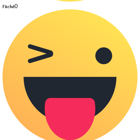
0
Fâché