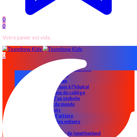
0
0
Votre panier est vide.
ACCUEIL
0
CATÉGORIES
Nos parents
Les astuces des mamans
Papas au foyer
Super maman
Allo docteur je suis à l’hôpital
Les petits bobos du collège
Le clin d’œil d’un orphelin
Le petit tour du monde
Toombow Cool+
Graine d’artiste
Les pro des enfants
Jouets en folie
Les petits secrets de Jonathanland