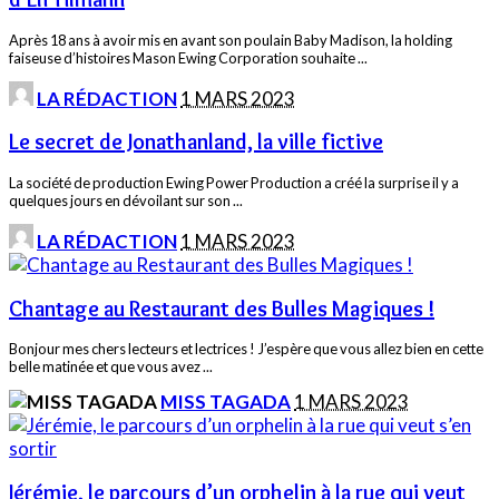
Après 18 ans à avoir mis en avant son poulain Baby Madison, la holding
faiseuse d’histoires Mason Ewing Corporation souhaite
...
POSTED
LA RÉDACTION
1 MARS 2023
BY
Le secret de Jonathanland, la ville fictive
La société de production Ewing Power Production a créé la surprise il y a
quelques jours en dévoilant sur son
...
POSTED
LA RÉDACTION
1 MARS 2023
BY
Chantage au Restaurant des Bulles Magiques !
Bonjour mes chers lecteurs et lectrices ! J’espère que vous allez bien en cette
belle matinée et que vous avez
...
POSTED
MISS TAGADA
1 MARS 2023
BY
Jérémie, le parcours d’un orphelin à la rue qui veut