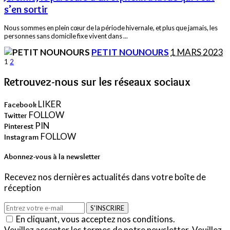
s’en sortir
Nous sommes en plein cœur de la période hivernale, et plus que jamais, les
personnes sans domicile fixe vivent dans
...
POSTED
PETIT NOUNOURS
1 MARS 2023
BY
1
2
Retrouvez-nous sur les réseaux sociaux
LIKER
Facebook
FOLLOW
Twitter
PIN
Pinterest
FOLLOW
Instagram
Abonnez-vous à la newsletter
Recevez nos dernières actualités dans votre boîte de
réception
S'INSCRIRE
En cliquant, vous acceptez nos conditions.
Veuillez accepter les termes de notre newsletter.
Veuillez