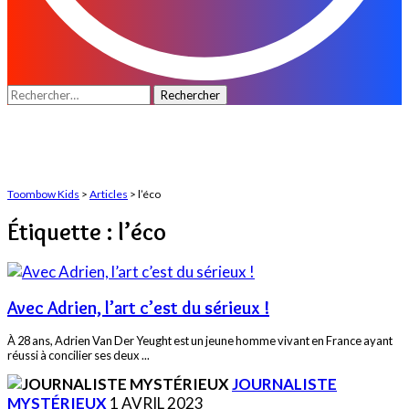
Rechercher :
Toombow Kids
>
Articles
>
l’éco
Étiquette :
l’éco
Avec Adrien, l’art c’est du sérieux !
À 28 ans, Adrien Van Der Yeught est un jeune homme vivant en France ayant
réussi à concilier ses deux
...
POSTED
JOURNALISTE
BY
MYSTÉRIEUX
1 AVRIL 2023