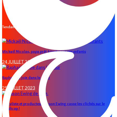
Les conseils d’Isma
Mady warning
NOUS CONTACTER
Tendances
Mickaël Nicolas, papa prêt à tout pour ses enfants
24 JUILLET 2023
Raphaël, la joie dans le cœur
25 JUILLET 2023
Le styliste et producteur Mason Ewing casse les clichés sur le
handicap !