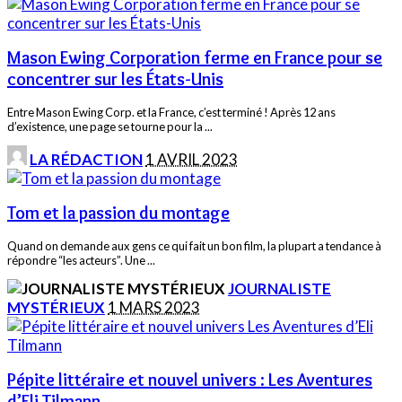
BY
Mason Ewing Corporation ferme en France pour se
concentrer sur les États-Unis
Entre Mason Ewing Corp. et la France, c’est terminé ! Après 12 ans
d’existence, une page se tourne pour la
...
POSTED
LA RÉDACTION
1 AVRIL 2023
BY
Tom et la passion du montage
Quand on demande aux gens ce qui fait un bon film, la plupart a tendance à
répondre “les acteurs”. Une
...
POSTED
JOURNALISTE
BY
MYSTÉRIEUX
1 MARS 2023
Pépite littéraire et nouvel univers : Les Aventures
d’Eli Tilmann