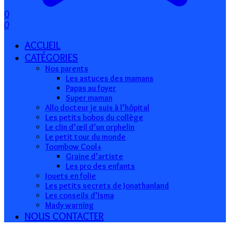
0
0
ACCUEIL
CATÉGORIES
Nos parents
Les astuces des mamans
Papas au foyer
Super maman
Allo docteur je suis à l’hôpital
Les petits bobos du collège
Le clin d’œil d’un orphelin
Le petit tour du monde
Toombow Cool+
Graine d’artiste
Les pro des enfants
Jouets en folie
Les petits secrets de Jonathanland
Les conseils d’Isma
Mady warning
NOUS CONTACTER