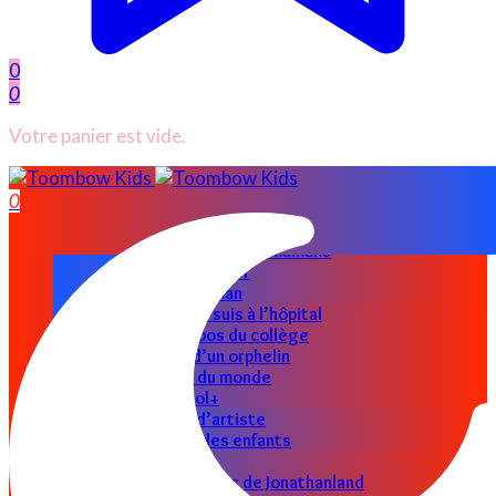
0
0
Votre panier est vide.
ACCUEIL
0
CATÉGORIES
Nos parents
Les astuces des mamans
Papas au foyer
Super maman
Allo docteur je suis à l’hôpital
Les petits bobos du collège
Le clin d’œil d’un orphelin
Le petit tour du monde
Toombow Cool+
Graine d’artiste
Les pro des enfants
Jouets en folie
Les petits secrets de Jonathanland