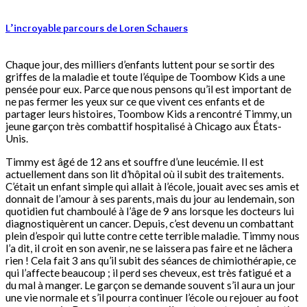
L’incroyable parcours de Loren Schauers
Chaque jour, des milliers d’enfants luttent pour se sortir des
griffes de la maladie et toute l’équipe de Toombow Kids a une
pensée pour eux. Parce que nous pensons qu’il est important de
ne pas fermer les yeux sur ce que vivent ces enfants et de
partager leurs histoires, Toombow Kids a rencontré Timmy, un
jeune garçon très combattif hospitalisé à Chicago aux États-
Unis.
Timmy est âgé de 12 ans et souffre d’une leucémie. Il est
actuellement dans son lit d’hôpital où il subit des traitements.
C’était un enfant simple qui allait à l’école, jouait avec ses amis et
donnait de l’amour à ses parents, mais du jour au lendemain, son
quotidien fut chamboulé à l’âge de 9 ans lorsque les docteurs lui
diagnostiquèrent un cancer. Depuis, c’est devenu un combattant
plein d’espoir qui lutte contre cette terrible maladie. Timmy nous
l’a dit, il croit en son avenir, ne se laissera pas faire et ne lâchera
rien ! Cela fait 3 ans qu’il subit des séances de chimiothérapie, ce
qui l’affecte beaucoup ; il perd ses cheveux, est très fatigué et a
du mal à manger. Le garçon se demande souvent s’il aura un jour
une vie normale et s’il pourra continuer l’école ou rejouer au foot