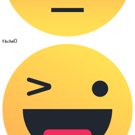
0
Fâché