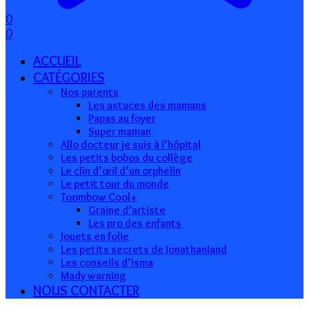
0
0
ACCUEIL
CATÉGORIES
Nos parents
Les astuces des mamans
Papas au foyer
Super maman
Allo docteur je suis à l’hôpital
Les petits bobos du collège
Le clin d’œil d’un orphelin
Le petit tour du monde
Toombow Cool+
Graine d’artiste
Les pro des enfants
Jouets en folie
Les petits secrets de Jonathanland
Les conseils d’Isma
Mady warning
NOUS CONTACTER