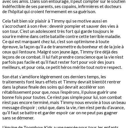
avec ses amis. Dans son entourage, il peut compter sur le soutien
indéfectible de ses parents, ses copains, infirmières et docteurs
de l’hôpital qui croient fermement en sa guérison.
Cela fait bien sûr plaisir à Timmy qui se motive aussi en
s’accrochant à son rêve : devenir pompier et sauver des vies à
son tour. C’est un adolescent très fort qui garde toujours le
sourire même dans cette bataille contre cette terrible maladie.
Ce qui est marquant chez lui, c’est son optimisme à toute
épreuve, la façon qu’il a de transmettre du bonheur et de la joie à
ceux qui l’entoure. Malgré son jeune âge, Timmy tire déjà des
leçons de ce combat. Il lui fait prendre conscience que la vie n’est
parfois pas facile et qu’il faut rester fort pour voir des jours
meilleurs, et pour cela, ce petit héros mérite tout notre respect.
Son état s’améliore légèrement ces derniers temps, les
traitements font leurs effets et Timmy devrait bientôt rentrer
dans la phase finale des soins qui devrait accélérer son
rétablissement pour que, nous l’espérons, il puisse guérir une
bonne fois pour toutes. Ce n’est pas simple pour lui, son combat
n’est pas encore terminé, mais Timmy nous envoie à tous un beau
message d’espoir ; celui que, dans la vie, rien n’est perdu d’avance,
qu’il faut se battre et garder espoir car on ne peut pas gagner
sans se démener.
L’équipe de Toombow Kids a une pensée pour tous les enfants