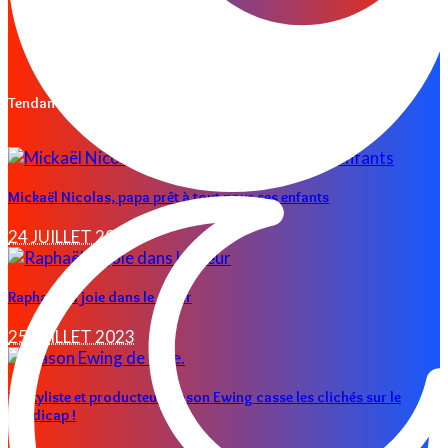
Les conseils d’Isma
Mady warning
NOUS CONTACTER
Tendances
Mickaël Nicolas, papa prêt à tout pour ses enfants
24 JUILLET 2023
Raphaël, la joie dans le cœur
25 JUILLET 2023
Le styliste et producteur Mason Ewing casse les clichés sur le
handicap !