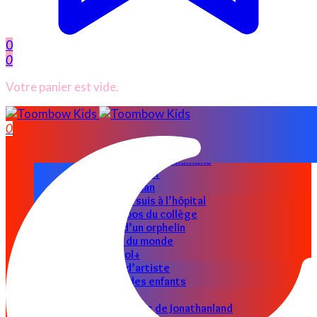
0
0
Votre panier est vide.
ACCUEIL
0
CATÉGORIES
Nos parents
Les astuces des mamans
Papas au foyer
Super maman
Allo docteur je suis à l’hôpital
Les petits bobos du collège
Le clin d’œil d’un orphelin
Le petit tour du monde
Toombow Cool+
Graine d’artiste
Les pro des enfants
Jouets en folie
Les petits secrets de Jonathanland