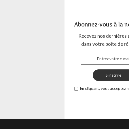
mateurs de potins, Noël est aujourd’hui, et je vous promets que
, à Jonathanland, la magie des
...
Abonnez-vous à la n
AGADA
11 DÉCEMBRE 2024
Recevez nos dernières a
dans votre boîte de ré
eau diabolique d’Eli Tilmann
S'inscrire
tits détectives de l’étrange, ce soir, préparez-vous à
Car ce que vous allez lire n’est pas une
...
En cliquant, vous acceptez n
AGADA
4 NOVEMBRE 2024