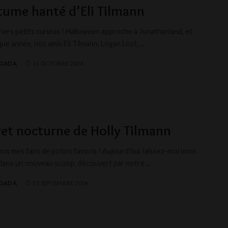
tume hanté d’Eli Tilmann
chers petits curieux ! Halloween approche à Jonathanland, et
e année, nos amis Eli Tilmann, Logan Lost,
...
AGADA
31 OCTOBRE 2024
ret nocturne de Holly Tilmann
us mes fans de potins favoris ! Aujourd’hui, laissez-moi vous
dans un nouveau scoop, découvert par notre
...
AGADA
13 SEPTEMBRE 2024