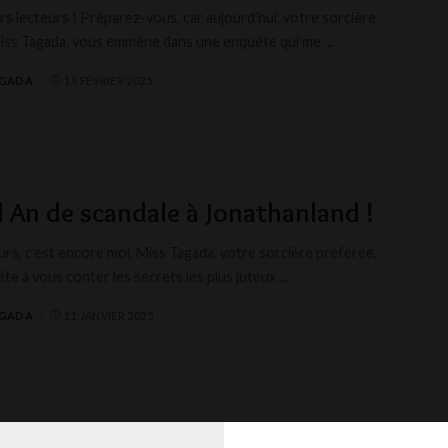
rs lecteurs ! Préparez-vous, car aujourd’hui, votre sorcière
iss Tagada, vous emmène dans une enquête qui me
...
AGADA
19 FÉVRIER 2025
 An de scandale à Jonathanland !
urs, c’est encore moi, Miss Tagada, votre sorcière préférée,
ête à vous conter les secrets les plus juteux
...
AGADA
11 JANVIER 2025
lmann et le mystérieux Père Noël