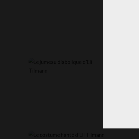
Mes chers a
cette année
MISS T
POSTED
BY
Le jum
Mes chers pe
frissonner… 
MISS T
POSTED
BY