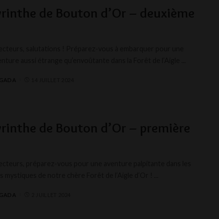
yrinthe de Bouton d’Or – deuxième
ecteurs, salutations ! Préparez-vous à embarquer pour une
enture aussi étrange qu’envoûtante dans la Forêt de l’Aigle
...
AGADA
14 JUILLET 2024
yrinthe de Bouton d’Or – première
ecteurs, préparez-vous pour une aventure palpitante dans les
 mystiques de notre chère Forêt de l’Aigle d’Or !
...
AGADA
2 JUILLET 2024