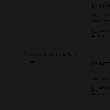
Le cos
Salut, mes 
comme chaqu
MISS T
POSTED
BY
Le sec
Bonjour à to
embarquer 
MISS T
POSTED
BY