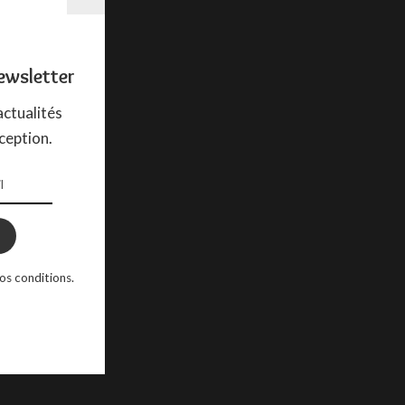
ewsletter
ctualités
ception.
os conditions.