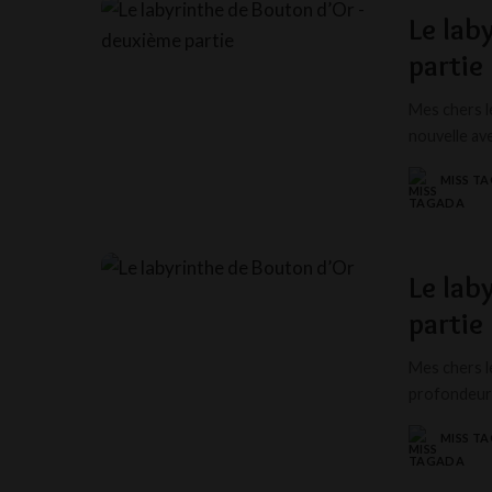
Le lab
partie
Mes chers l
nouvelle av
MISS T
POSTED
BY
Le lab
partie
Mes chers l
profondeurs
MISS T
POSTED
BY