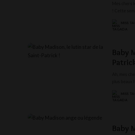
Mes chers l
! Cette sem
MISS T
POSTED
BY
Baby M
Patrick
Ah, mes cher
plus beaux h
MISS T
POSTED
BY
Baby M