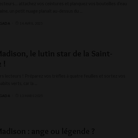
ecteurs… attachez vos ceintures et planquez vos bouteilles d’eau
aine, un petit nuage planait au-dessus du
...
AGADA
14 AVRIL 2025
adison, le lutin star de la Saint-
 !
s lecteurs ! Préparez vos trèfles à quatre feuilles et sortez vos
abits verts, car la
...
AGADA
13 MARS 2025
adison : ange ou légende ?