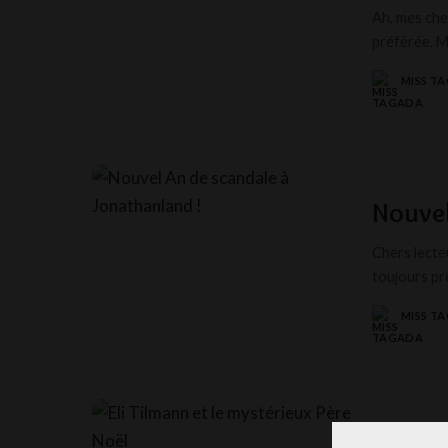
Ah, mes che
préférée, M
MISS T
POSTED
BY
Nouvel
Chers lecte
toujours pr
MISS T
POSTED
BY
Eli Ti