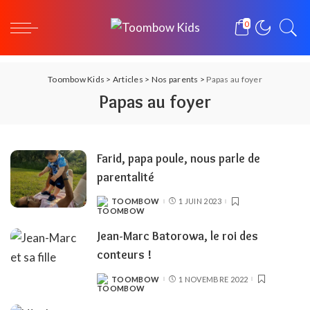
0
Toombow Kids
>
Articles
>
Nos parents
>
Papas au foyer
Papas au foyer
Farid, papa poule, nous parle de
parentalité
TOOMBOW
1 JUIN 2023
POSTED
BY
Jean-Marc Batorowa, le roi des
conteurs !
TOOMBOW
1 NOVEMBRE 2022
POSTED
BY