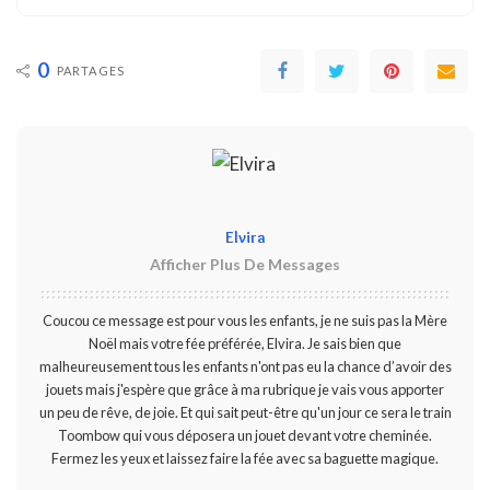
0
PARTAGES
Elvira
Afficher Plus De Messages
Coucou ce message est pour vous les enfants, je ne suis pas la Mère
Noël mais votre fée préférée, Elvira. Je sais bien que
malheureusement tous les enfants n'ont pas eu la chance d’avoir des
jouets mais j'espère que grâce à ma rubrique je vais vous apporter
un peu de rêve, de joie. Et qui sait peut-être qu'un jour ce sera le train
Toombow qui vous déposera un jouet devant votre cheminée.
Fermez les yeux et laissez faire la fée avec sa baguette magique.