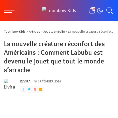
0
Toombow Kids
>
Articles
>
Jouets en folie
>
La nouvelle créature réconfort des Américains : Comment Labubu est devenu le jouet que tout le monde s’arrache
La nouvelle créature réconfort des
Américains : Comment Labubu est
devenu le jouet que tout le monde
s’arrache
ELVIRA
19 FÉVRIER 2026
POSTED
BY