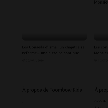
Les Conseils d’Isma : un chapitre se
Les con
referme… une histoire continue
Monsieu
20 AVRIL 2026
4 OCTO
À propos de Toombow Kids
À pro
ACCUEIL
.
À PROPO