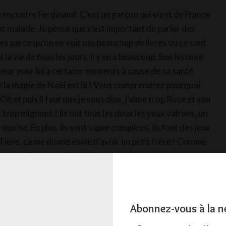
rencontre Ferdinand. C’est un garçon qui vient de France
t malade. Je pense que c’est important de parler des
es parce qu’on ne voit pas beaucoup de livres où ce sont
 la vie de tous les jours, il y en a beaucoup. Son histoire
u peur pour lui à certains moments à cause de sa santé
 la magie de Noël est là ! Vous comprendrez pourquoi
e… Oh et puis il faut que je vous dise, j’aime trop Rose et son
t trop mignons ! Ils ont tous les deux les yeux vairons, un
rquoise. En plus, ils sont super complices, ils font des jeux
 Tiens, ça me donne envie d’avoir un petit frère ! Comme
poupons, je pourrai l’habiller comme je veux avec un
ll blanc en fourrure qui fait comme de la neige et des
 de rennes ! D’ailleurs, est-ce que vous avez écrit une
père que vous aurez tout ce que vous avez demandé !
Abonnez-vous à la n