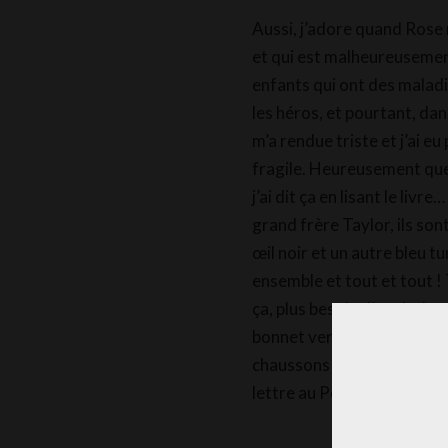
Aussi, j’adore quand Rose 
et qui est malheureusemen
enfants qui ont des maladi
les héros, et pourtant, dans
m’a rendue triste et j’ai e
fragile. Heureusement que
j’ai dit ça en lisant le livr
grand frère Taylor, ils son
œil noir et un autre bleu tu
ensemble et tout et tout !
ça, plus besoin d’avoir de 
bonnet vert de lutin, un pu
chaussons marrons en forme
lettre au Père Noël ? J’es