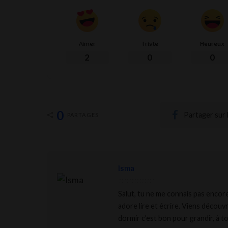
Aimer
Triste
Heureux
2
0
0
0
Partager sur
PARTAGES
Isma
Salut, tu ne me connais pas encore m
adore lire et écrire. Viens découv
dormir c'est bon pour grandir, à to