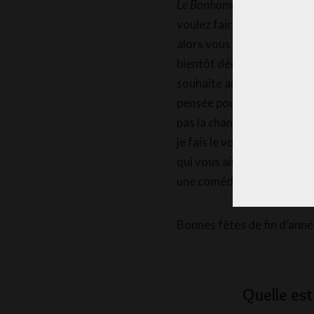
Le Bonhomme de Neige Enc
voulez faire une belle surp
alors vous pouvez l’acheter
bientôt décorer le nôtre av
souhaite aussi un joyeux N
pensée pour tous les enfant
pas la chance d’être bien e
je fais le vœu de Noël que
qui vous aiment ! Allez, je 
une comédie romantique.
Bonnes fêtes de fin d’anné
Quelle est