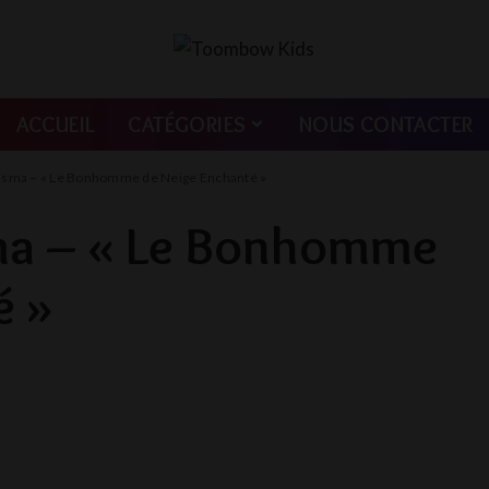
ACCUEIL
CATÉGORIES
NOUS CONTACTER
’Isma – « Le Bonhomme de Neige Enchanté »
sma – « Le Bonhomme
é »