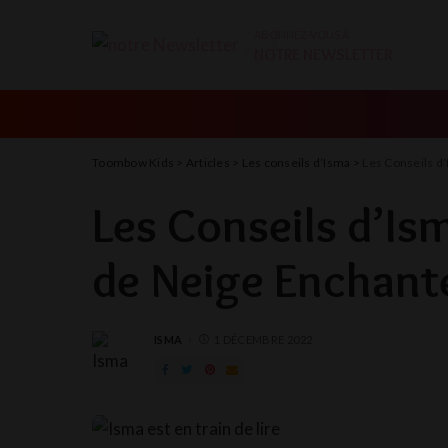
ABONNEZ-VOUS À
NOTRE NEWSLETTER
Toombow Kids
>
Articles
>
Les conseils d’Isma
>
Les Conseils d
Les Conseils d’I
de Neige Enchant
ISMA
1 DÉCEMBRE 2022
POSTED
BY