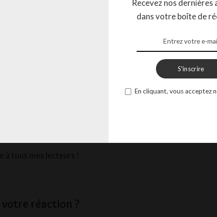
Recevez nos dernières a
hanté
, c’est un livre génial que je vous conseille ! Si vous
dans votre boîte de ré
rise à vos enfants ou à vos petites sœurs et petits frères,
 et le mettre au pied du sapin ! En parlant de ça, on va
ec plein de jolies guirlandes et de décorations. Je
oël à tous les enfants du monde et j’ai surtout une
S'inscrire
s dans les orphelinats car je sais que tout le monde n’a
ntouré. Je vous envoie plein de magie, plein de cœurs, et
En cliquant, vous acceptez n
 vous viviez un jour dans le bonheur avec des personnes
vous laisse, je vais rejoindre ma famille et on va regarder
e à tous mes lecteurs !
 votre réaction ?