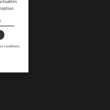
ctualités
ception.
os conditions.