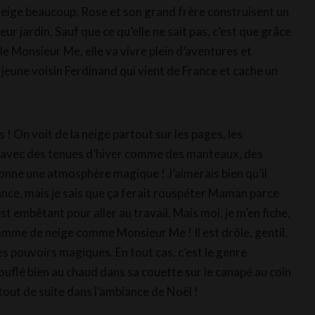
l neige beaucoup, Rose et son grand frère construisent un
r jardin. Sauf que ce qu’elle ne sait pas, c’est que grâce
e Monsieur Me, elle va vivre plein d’aventures et
jeune voisin Ferdinand qui vient de France et cache un
s ! On voit de la neige partout sur les pages, les
 avec des tenues d’hiver comme des manteaux, des
onne une atmosphère magique ! J’aimerais bien qu’il
ance, mais je sais que ça ferait rouspéter Maman parce
est embêtant pour aller au travail. Mais moi, je m’en fiche,
omme de neige comme Monsieur Me ! Il est drôle, gentil,
 des pouvoirs magiques. En tout cas, c’est le genre
touflé bien au chaud dans sa couette sur le canapé au coin
tout de suite dans l’ambiance de Noël !