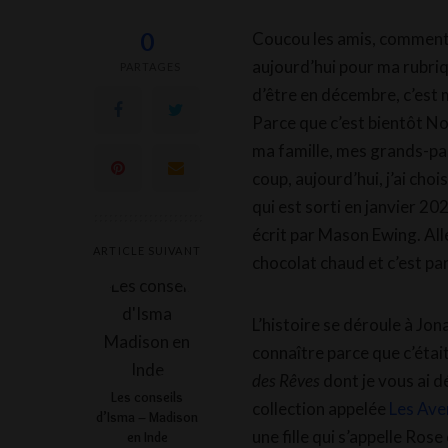
0
Coucou les amis, comment 
aujourd’hui pour ma rubriqu
PARTAGES
d’être en décembre, c’est 
Parce que c’est bientôt Noë
ma famille, mes grands-par
coup, aujourd’hui, j’ai choi
qui est sorti en janvier 202
écrit par Mason Ewing. Al
ARTICLE SUIVANT
chocolat chaud et c’est par
L’histoire se déroule à Jo
connaître parce que c’était
des Rêves
dont je vous ai dé
Les conseils
collection appelée
Les Ave
d’Isma – Madison
une fille qui s’appelle Ros
en Inde