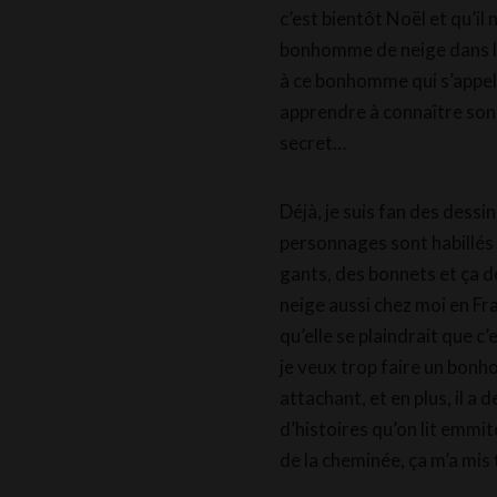
c’est bientôt Noël et qu’i
bonhomme de neige dans leu
à ce bonhomme qui s’appell
apprendre à connaître son 
secret…
Déjà, je suis fan des dessin
personnages sont habillés
gants, des bonnets et ça d
neige aussi chez moi en Fr
qu’elle se plaindrait que c’
je veux trop faire un bonh
attachant, et en plus, il a
d’histoires qu’on lit emmi
de la cheminée, ça m’a mis 