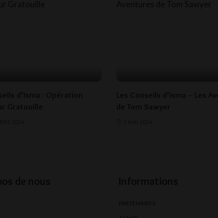
seils d’Isma : Opération
Les Conseils d’Isma – Les A
r Gratouille
de Tom Sawyer
BRE 2024
1 MAI 2024
pos de nous
Informations
PARTENAIRES
S
ACHAT