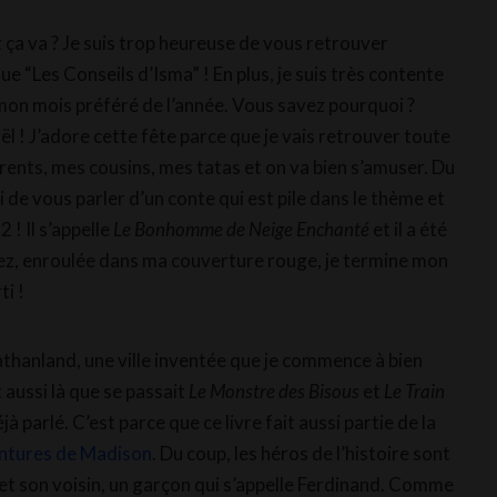
ça va ? Je suis trop heureuse de vous retrouver
e “Les Conseils d’Isma” ! En plus, je suis très contente
mon mois préféré de l’année. Vous savez pourquoi ?
l ! J’adore cette fête parce que je vais retrouver toute
ents, mes cousins, mes tatas et on va bien s’amuser. Du
si de vous parler d’un conte qui est pile dans le thème et
2 ! Il s’appelle
Le Bonhomme de Neige Enchanté
et il a été
lez, enroulée dans ma couverture rouge, je termine mon
ti !
nathanland, une ville inventée que je commence à bien
 aussi là que se passait
Le Monstre des Bisous
et
Le Train
jà parlé. C’est parce que ce livre fait aussi partie de la
ntures de Madison
. Du coup, les héros de l’histoire sont
e et son voisin, un garçon qui s’appelle Ferdinand. Comme